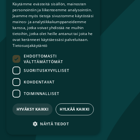
Käytämme evästeitä sisällön, mainosten
Lapsiperheille
personointiin ja liikenteemme analysointiin.
Ammattilaisille
Jaamme myös tietoja sivustomme käytöstäsi
Päättäjille
mainos- ja analytiikkakumppaneidemme
kanssa, jotka voivat yhdistää ne muihin
tietoihin, jotka olet heille antanut tai joita he
Ajankohtaista
ovat keränneet käyttäessäsi palveluitaan.
Tilaa uutiskirje
Tietosuojakäytäntö
Lahjoita
EHDOTTOMASTI
Liity jäseneksi
VÄLTTÄMÄTTÖMÄT
Yhteystiedot
SUORITUSKYVYLLISET
KOHDENTAVAT
TOIMINNALLISET
© 2026 Sateenkaariperheet ry
Tietosuojaseloste
HYVÄKSY KAIKKI
HYLKÄÄ KAIKKI
Saavutettavuusseloste
NÄYTÄ TIEDOT
Facebook
Avautuu uuteen ikkunaan
Instagram
Avautuu uuteen ikkunaan
LinkedIn
Avautuu uuteen ikkunaan