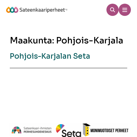
Hyppää
sisältöön
Haku
Men
Sateenkaariperheet
Maakunta:
Pohjois-Karjala
Pohjois-Karjalan Seta