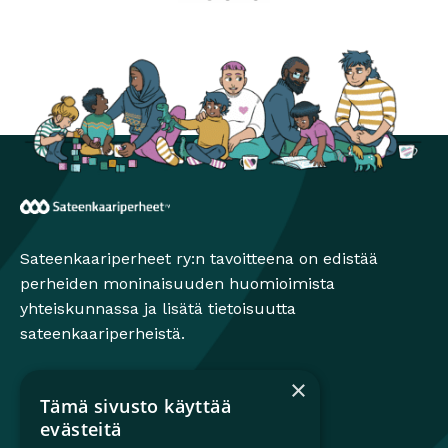
Perhesuhdekeskus
Avautuu uuteen ikkunaan
Monimuotoiset perheet
Avautuu uuteen ikkunaa
Seta
Avautuu uuteen ikkunaan
Sateenkaariperheet
Sateenkaariperheet ry:n tavoitteena on edistää
perheiden moninaisuuden huomioimista
yhteiskunnassa ja lisätä tietoisuutta
sateenkaariperheistä.
×
Tämä sivusto käyttää
Mikä on sateenkaariperhe?
evästeitä
Perheestä haaveileville