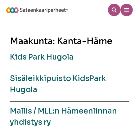
Hyppää
sisältöön
Haku
Men
Sateenkaariperheet
Maakunta:
Kanta-Häme
Kids Park Hugola
Sisäleikkipuisto KidsPark
Hugola
Mallis / MLL:n Hämeenlinnan
yhdistys ry