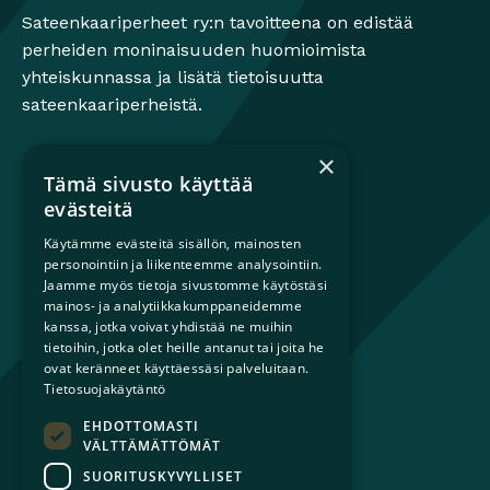
Sateenkaariperheet ry:n tavoitteena on edistää
perheiden moninaisuuden huomioimista
yhteiskunnassa ja lisätä tietoisuutta
sateenkaariperheistä.
×
Tämä sivusto käyttää
Mikä on sateenkaariperhe?
evästeitä
Perheestä haaveileville
Käytämme evästeitä sisällön, mainosten
Lapsiperheille
personointiin ja liikenteemme analysointiin.
Ammattilaisille
Jaamme myös tietoja sivustomme käytöstäsi
Päättäjille
mainos- ja analytiikkakumppaneidemme
kanssa, jotka voivat yhdistää ne muihin
tietoihin, jotka olet heille antanut tai joita he
Ajankohtaista
ovat keränneet käyttäessäsi palveluitaan.
Tilaa uutiskirje
Tietosuojakäytäntö
Lahjoita
EHDOTTOMASTI
Liity jäseneksi
VÄLTTÄMÄTTÖMÄT
Yhteystiedot
SUORITUSKYVYLLISET