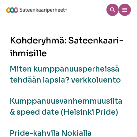
Hyppää
sisältöön
Haku
Men
Sateenkaariperheet
Kohderyhmä:
Sateenkaari-
ihmisille
Miten kumppanuusperheissä
tehdään lapsia? verkkoluento
Kumppanuusvanhemmuusilta
& speed date (Helsinki Pride)
Pride-kahvila Nokialla