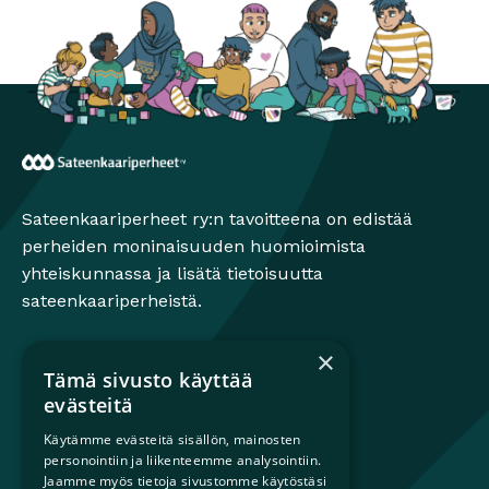
Sateenkaariperheet
Sateenkaariperheet ry:n tavoitteena on edistää
perheiden moninaisuuden huomioimista
yhteiskunnassa ja lisätä tietoisuutta
sateenkaariperheistä.
×
Tämä sivusto käyttää
Mikä on sateenkaariperhe?
evästeitä
Perheestä haaveileville
Käytämme evästeitä sisällön, mainosten
Lapsiperheille
personointiin ja liikenteemme analysointiin.
Ammattilaisille
Jaamme myös tietoja sivustomme käytöstäsi