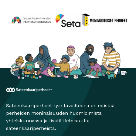
Perhesuhdekeskus
Avautuu uuteen ikkunaan
Monimuotoiset perheet
Avautuu uuteen ikkunaa
Seta
Avautuu uuteen ikkunaan
Sateenkaariperheet
Sateenkaariperheet ry:n tavoitteena on edistää
perheiden moninaisuuden huomioimista
yhteiskunnassa ja lisätä tietoisuutta
sateenkaariperheistä.