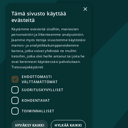
×
Tämä sivusto käyttää
Mikä on sateenkaariperhe?
evästeitä
Perheestä haaveileville
Käytämme evästeitä sisällön, mainosten
Lapsiperheille
personointiin ja liikenteemme analysointiin.
Ammattilaisille
Jaamme myös tietoja sivustomme käytöstäsi
Päättäjille
mainos- ja analytiikkakumppaneidemme
kanssa, jotka voivat yhdistää ne muihin
tietoihin, jotka olet heille antanut tai joita he
Ajankohtaista
ovat keränneet käyttäessäsi palveluitaan.
Tilaa uutiskirje
Tietosuojakäytäntö
Lahjoita
EHDOTTOMASTI
Liity jäseneksi
VÄLTTÄMÄTTÖMÄT
Yhteystiedot
SUORITUSKYVYLLISET
KOHDENTAVAT
TOIMINNALLISET
© 2026 Sateenkaariperheet ry
Tietosuojaseloste
HYVÄKSY KAIKKI
HYLKÄÄ KAIKKI