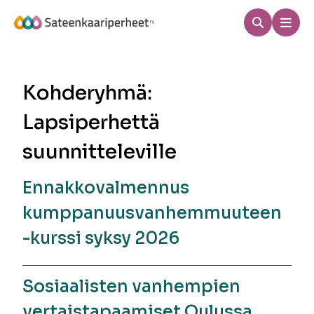
Hyppää
sisältöön
Haku
Men
Sateenkaariperheet
Kohderyhmä:
Lapsiperhettä
suunnitteleville
Ennakkovalmennus
kumppanuusvanhemmuuteen
-kurssi syksy 2026
Sosiaalisten vanhempien
vertaistapaamiset Oulussa