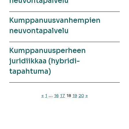
neuvontapalvelu
Kumppanuusvanhempien
neuvontapalvelu
Kumppanuusperheen
juridiikkaa (hybridi-
tapahtuma)
Artikkelien
«
1
…
16
17
18
19
20
»
sivutus