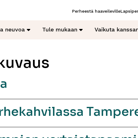
Perheestä haaveileville
Lapsiper
ja neuvoa
Tule mukaan
Vaikuta kanss
kuvaus
sa
rhekahvilassa Tampere