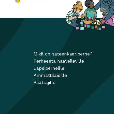
Monimuotoiset perheet
Avautuu uuteen ikkunaan
ikkunaan
Mikä on sateenkaariperhe?
Perheestä haaveileville
Lapsiperheille
Ammattilaisille
Päättäjille