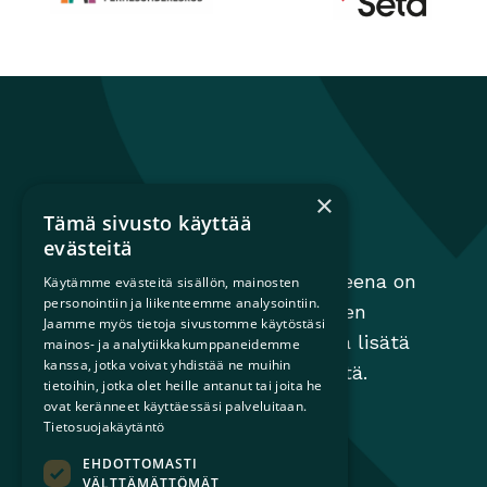
Perhesuhdekeskus
Avautuu uuteen ikkunaan
Seta
Avautuu uuteen 
×
Tämä sivusto käyttää
Sateenkaariperheet
evästeitä
Sateenkaariperheet ry:n tavoitteena on
Käytämme evästeitä sisällön, mainosten
personointiin ja liikenteemme analysointiin.
edistää perheiden moninaisuuden
Jaamme myös tietoja sivustomme käytöstäsi
huomioimista yhteiskunnassa ja lisätä
mainos- ja analytiikkakumppaneidemme
kanssa, jotka voivat yhdistää ne muihin
tietoisuutta sateenkaariperheistä.
tietoihin, jotka olet heille antanut tai joita he
ovat keränneet käyttäessäsi palveluitaan.
Tietosuojakäytäntö
EHDOTTOMASTI
VÄLTTÄMÄTTÖMÄT