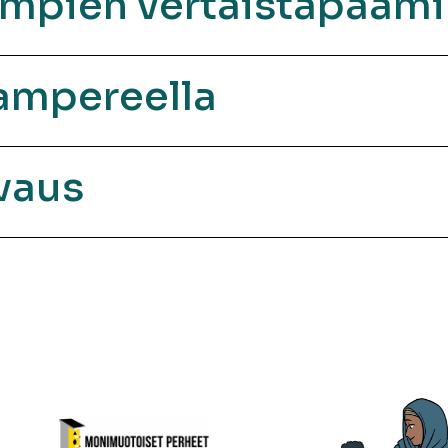
empien vertaistapaam
Tampereella
vaus