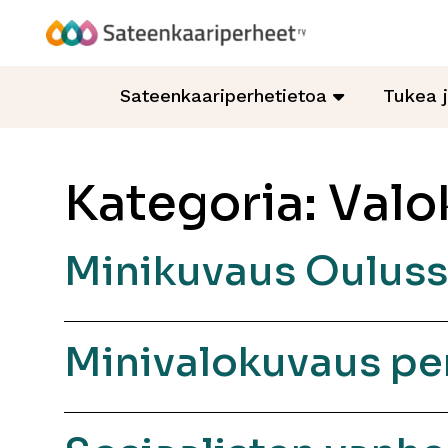
Hyppää
sisältöön
Sateenkaariperheet
Sateenkaariperhetietoa
Tukea 
Kategoria:
Valo
Minikuvaus Oulus
Minivalokuvaus pe