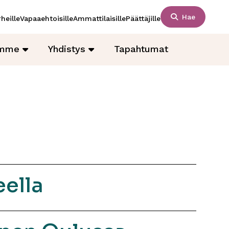
Hae
heille
Vapaaehtoisille
Ammattilaisille
Päättäjille
amme
Yhdistys
Tapahtumat
ella