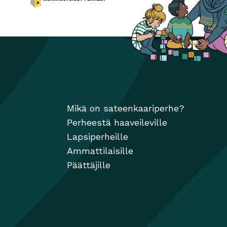
Monimuotoiset perheet
Avautuu uuteen ikkunaan
ikkunaan
Mikä on sateenkaariperhe?
Perheestä haaveileville
Lapsiperheille
Ammattilaisille
Päättäjille