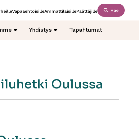
Hae
heille
Vapaaehtoisille
Ammattilaisille
Päättäjille
amme
Yhdistys
Tapahtumat
ailuhetki Oulussa