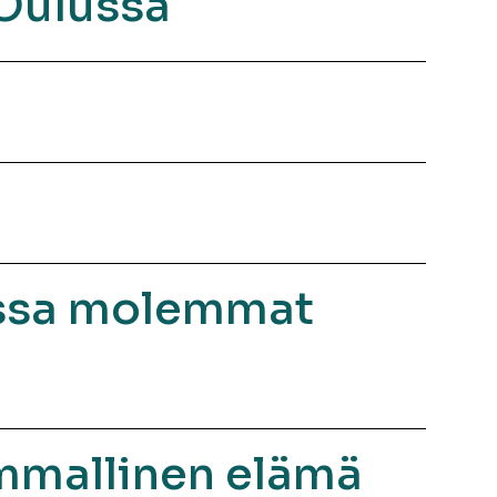
 Oulussa
pussa molemmat
kummallinen elämä