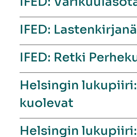
IFED: Värikuulasot
IFED: Lastenkirjan
IFED: Retki Perhe
Helsingin lukupiir
kuolevat
Helsingin lukupiir