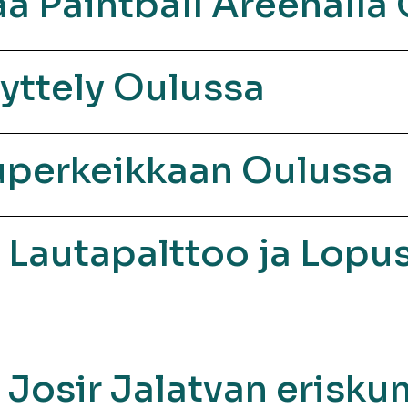
aa Paintball Areenalla
äyttely Oulussa
kuperkeikkaan Oulussa
i: Lautapalttoo ja Lo
i: Josir Jalatvan eris