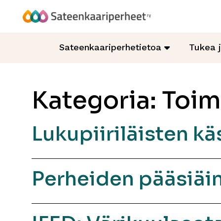
Hyppää
sisältöön
Sateenkaariperheet
Sateenkaariperhetietoa
Tukea 
Kategoria:
Toim
Lukupiiriläisten kä
Perheiden pääsiäi