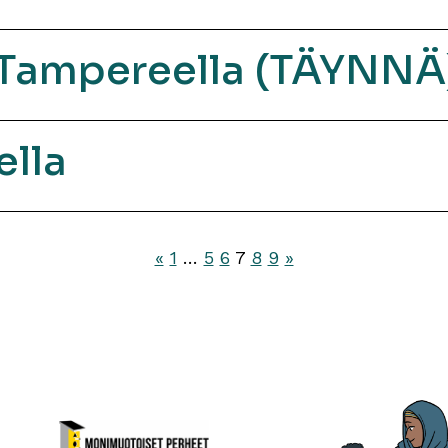
e Tampereella (TÄYNNÄ
ella
«
1
…
5
6
7
8
9
»