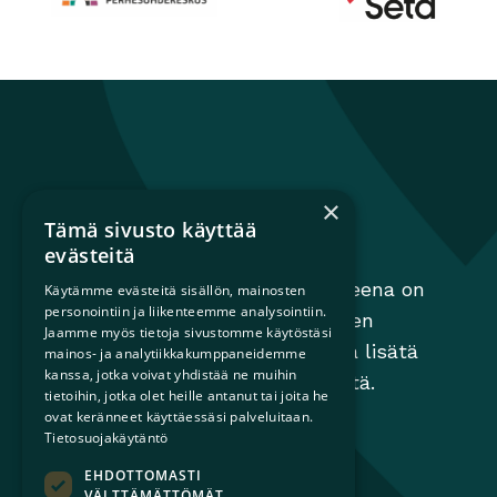
Perhesuhdekeskus
Avautuu uuteen ikkunaan
Seta
Avautuu uuteen 
×
Tämä sivusto käyttää
Sateenkaariperheet
evästeitä
Sateenkaariperheet ry:n tavoitteena on
Käytämme evästeitä sisällön, mainosten
personointiin ja liikenteemme analysointiin.
edistää perheiden moninaisuuden
Jaamme myös tietoja sivustomme käytöstäsi
huomioimista yhteiskunnassa ja lisätä
mainos- ja analytiikkakumppaneidemme
kanssa, jotka voivat yhdistää ne muihin
tietoisuutta sateenkaariperheistä.
tietoihin, jotka olet heille antanut tai joita he
ovat keränneet käyttäessäsi palveluitaan.
Tietosuojakäytäntö
EHDOTTOMASTI
VÄLTTÄMÄTTÖMÄT