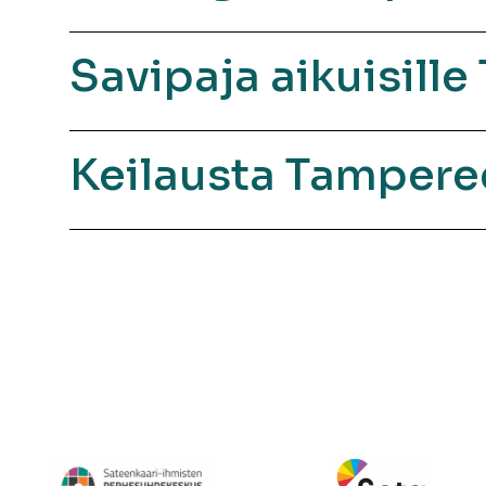
Savipaja aikuisill
Keilausta Tampere
Artikkelien
sivutus