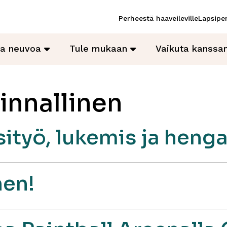
Perheestä haaveileville
Lapsiper
ja neuvoa
Tule mukaan
Vaikuta kanss
innallinen
sityö, lukemis ja heng
nen!