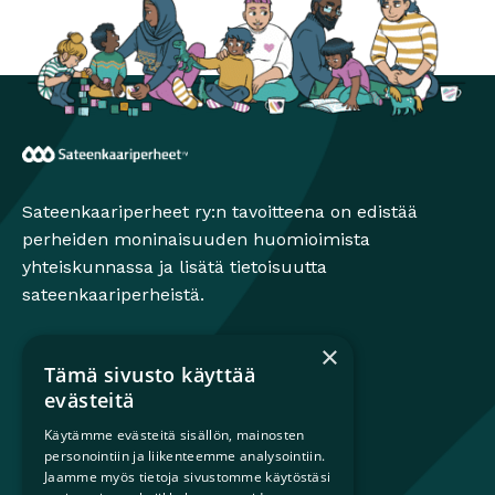
Sateenkaariperheet
Sateenkaariperheet ry:n tavoitteena on edistää
perheiden moninaisuuden huomioimista
yhteiskunnassa ja lisätä tietoisuutta
sateenkaariperheistä.
×
Tämä sivusto käyttää
Mikä on sateenkaariperhe?
evästeitä
Perheestä haaveileville
Käytämme evästeitä sisällön, mainosten
Lapsiperheille
personointiin ja liikenteemme analysointiin.
Ammattilaisille
Jaamme myös tietoja sivustomme käytöstäsi