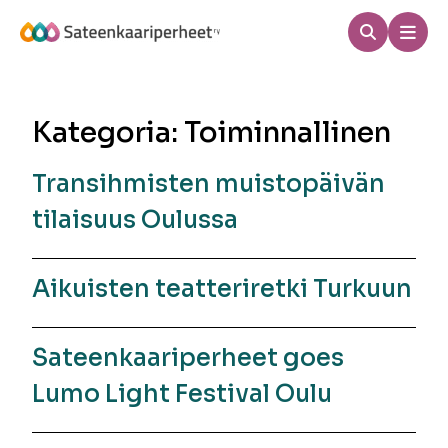
Hyppää
sisältöön
Haku
Men
Sateenkaariperheet
Kategoria:
Toiminnallinen
Transihmisten muistopäivän
tilaisuus Oulussa
Aikuisten teatteriretki Turkuun
Sateenkaariperheet goes
Lumo Light Festival Oulu