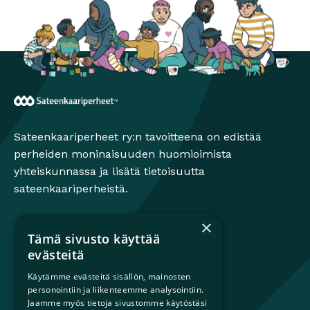
Sateenkaariperheet
Sateenkaariperheet ry:n tavoitteena on edistää
perheiden moninaisuuden huomioimista
yhteiskunnassa ja lisätä tietoisuutta
sateenkaariperheistä.
×
Tämä sivusto käyttää
Mikä on sateenkaariperhe?
evästeitä
Perheestä haaveileville
Käytämme evästeitä sisällön, mainosten
Lapsiperheille
personointiin ja liikenteemme analysointiin.
Ammattilaisille
Jaamme myös tietoja sivustomme käytöstäsi