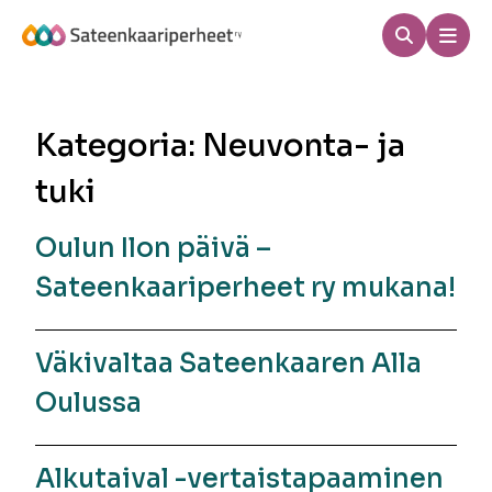
Hyppää
sisältöön
Haku
Men
Sateenkaariperheet
Kategoria:
Neuvonta- ja
tuki
Oulun Ilon päivä –
Sateenkaariperheet ry mukana!
Väkivaltaa Sateenkaaren Alla
Oulussa
Alkutaival -vertaistapaaminen