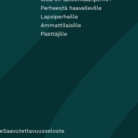
Perheestä haaveileville
Lapsiperheille
Ammattilaisille
Päättäjille
te
Saavutettavuusseloste