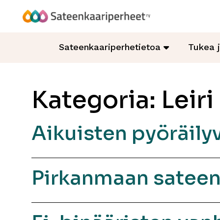
Hyppää
sisältöön
Sateenkaariperheet
Sateenkaariperhetietoa
Tukea 
Kategoria:
Leiri
Aikuisten pyöräily
Pirkanmaan sateen