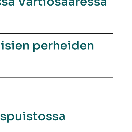
ssä Vartiosaaressa
isien perheiden
ispuistossa