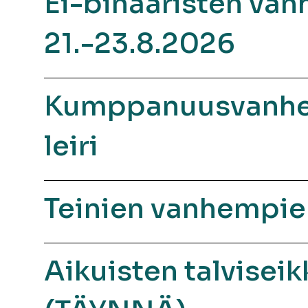
Ei-binääristen van
21.-23.8.2026
Kumppanuusvanhemp
leiri
Teinien vanhempien
Aikuisten talvisei