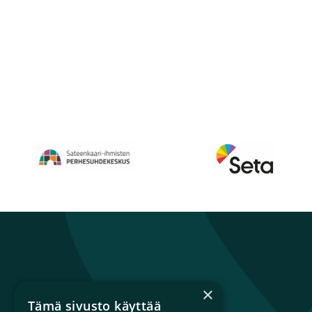
Artikkelien
sivutus
Perhesuhdekeskus
Avautuu uuteen ikkunaan
Seta
Avautuu uuteen 
×
Tämä sivusto käyttää