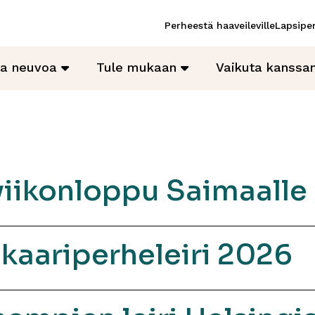
Perheestä haaveileville
Lapsiper
ja neuvoa
Tule mukaan
Vaikuta kanss
viikonloppu Saimaalle
kaariperheleiri 2026