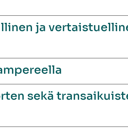
linen ja vertaistuelli
Tampereella
rten sekä transaikuist