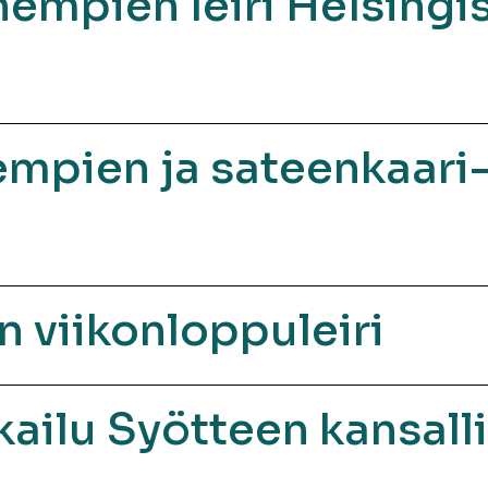
hempien leiri Helsingi
ien ja sateenkaari-
 viikonloppuleiri
kkailu Syötteen kansall