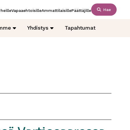
Hae
heille
Vapaaehtoisille
Ammattilaisille
Päättäjille
amme
Yhdistys
Tapahtumat