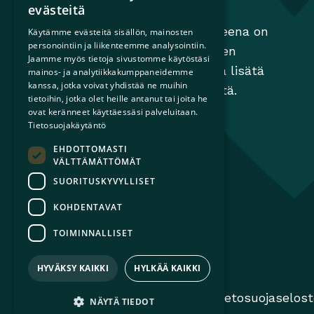
Sateenkaariperheet
evästeitä
Sateenkaariperheet ry:n tavoitteena on
Käytämme evästeitä sisällön, mainosten
personointiin ja liikenteemme analysointiin.
edistää perheiden moninaisuuden
Jaamme myös tietoja sivustomme käytöstäsi
huomioimista yhteiskunnassa ja lisätä
mainos- ja analytiikkakumppaneidemme
kanssa, jotka voivat yhdistää ne muihin
tietoisuutta sateenkaariperheistä.
tietoihin, jotka olet heille antanut tai joita he
ovat keränneet käyttäessäsi palveluitaan.
Tietosuojakäytäntö
EHDOTTOMASTI
VÄLTTÄMÄTTÖMÄT
SUORITUSKYVYLLISET
KOHDENTAVAT
TOIMINNALLISET
HYVÄKSY KAIKKI
HYLKÄÄ KAIKKI
© 2026 Sateenkaariperheet ry
Tietosuojaselos
NÄYTÄ TIEDOT