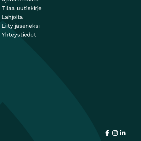
Tilaa uutiskirje
Lahjoita
Liity jäseneksi
Yhteystiedot
Facebook
Avautuu uut
Instagra
Avautuu 
Linked
Avautu