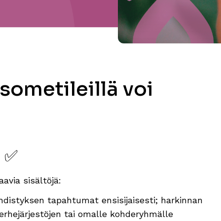
 sometileillä voi
n
✅
aavia sisältöjä:
distyksen tapahtumat ensisijaisesti; harkinnan
rhejärjestöjen tai omalle kohderyhmälle