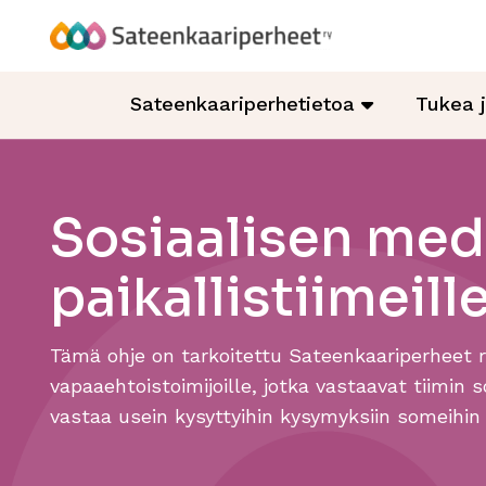
Hyppää
sisältöön
Sateenkaariperheet
Sateenkaariperhetietoa
Tukea 
Sosiaalisen med
paikallistiimeill
Tämä ohje on tarkoitettu Sateenkaariperheet ry
vapaaehtoistoimijoille, jotka vastaavat tiimin
vastaa usein kysyttyihin kysymyksiin someihin l