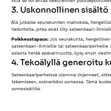
sillä se voi antaa vaikutelman puoluepoliittis
3. Uskonnollinen sisältö
Älä julkaise seurakuntien mainoksia, hengellisi
tiedotteita, jotka eivät liity sateenkaari-ihmisi
Poikkeustapaus:
Jos seurakunta, hengellinen y
sateenkaari-ihmisille tai sateenkaariperheille
asiasta herää epävarmuutta, kysy ensin viestin
4. Tekoälyllä generoitu k
Sateenkaariperheissä olemme linjanneet, ette
tekemiseen, esimerkiksi somessa. Tämä koske
somesisältöä.