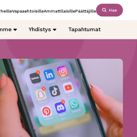
Hae
heille
Vapaaehtoisille
Ammattilaisille
Päättäjille
amme
Yhdistys
Tapahtumat