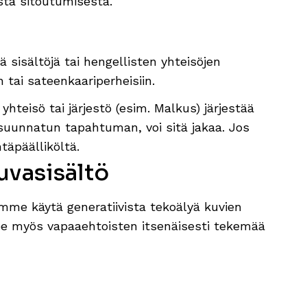
esta sitoutumisesta.
ä sisältöjä tai hengellisten yhteisöjen
in tai sateenkaariperheisiin.
hteisö tai järjestö (esim. Malkus) järjestää
 suunnatun tapahtuman, voi sitä jakaa. Jos
täpäälliköltä.
uvasisältö
mme käytä generatiivista tekoälyä kuvien
e myös vapaaehtoisten itsenäisesti tekemää