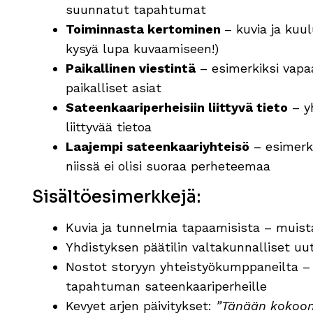
suunnatut tapahtumat
Toiminnasta kertominen
– kuvia ja kuu
kysyä lupa kuvaamiseen!)
Paikallinen viestintä
– esimerkiksi vapaa
paikalliset asiat
Sateenkaariperheisiin liittyvä tieto
– yh
liittyvää tietoa
Laajempi sateenkaariyhteisö
– esimerk
niissä ei olisi suoraa perheteemaa
Sisältöesimerkkejä:
Kuvia ja tunnelmia tapaamisista – muista,
Yhdistyksen päätilin valtakunnalliset uu
Nostot storyyn yhteistyökumppaneilta – 
tapahtuman sateenkaariperheille
Kevyet arjen päivitykset:
”Tänään kokoonn