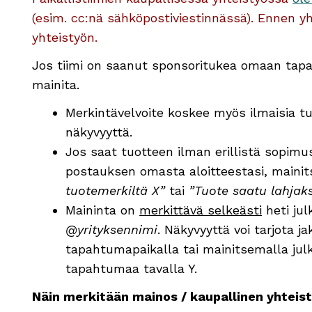
(esim. cc:nä sähköpostiviestinnässä). Ennen y
yhteistyön.
Jos tiimi on saanut sponsoritukea omaan tapah
mainita.
Merkintävelvoite koskee myös ilmaisia tuo
näkyvyyttä.
Jos saat tuotteen ilman erillistä sopimust
postauksen omasta aloitteestasi, mainits
tuotemerkiltä X”
tai
”Tuote saatu lahjaks
Maininta on
merkittävä selkeästi
heti ju
@yrityksennimi
. Näkyvyyttä voi tarjota j
tapahtumapaikalla tai mainitsemalla jul
tapahtumaa tavalla Y.
Näin merkitään mainos / kaupallinen yhteist