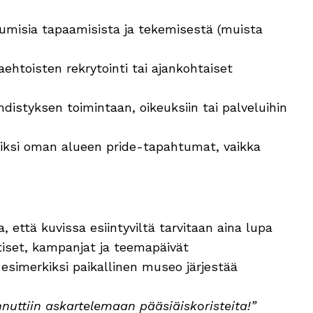
lumisia tapaamisista ja tekemisestä (muista
ehtoisten rekrytointi tai ajankohtaiset
distyksen toimintaan, oikeuksiin tai palveluihin
iksi oman alueen pride-tapahtumat, vaikka
 että kuvissa esiintyviltä tarvitaan aina lupa
tiset, kampanjat ja teemapäivät
esimerkiksi paikallinen museo järjestää
uttiin askartelemaan pääsiäiskoristeita!”