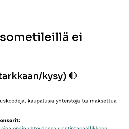
sometileillä ei
e tarkkaan/kysy)
🛑
uskoodeja, kaupallisia yhteistöjä tai maksettua
onsorit:
 aina ensin yhteydessä viestintäpäällikköön