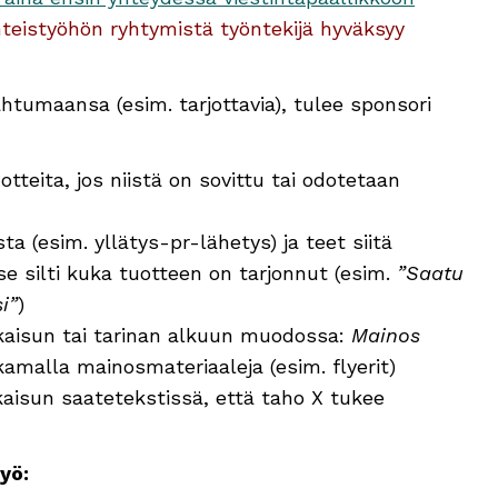
hteistyöhön ryhtymistä työntekijä hyväksyy
tumaansa (esim. tarjottavia), tulee sponsori
tteita, jos niistä on sovittu tai odotetaan
a (esim. yllätys-pr-lähetys) ja teet siitä
e silti kuka tuotteen on tarjonnut (esim.
”Saatu
i”
)
lkaisun tai tarinan alkuun muodossa:
Mainos
akamalla mainosmateriaaleja (esim. flyerit)
kaisun saatetekstissä, että taho X tukee
yö: