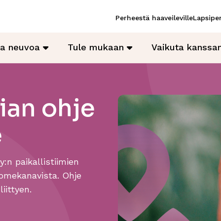
Perheestä haaveileville
Lapsiper
ja neuvoa
Tule mukaan
Vaikuta kanss
ian ohje
e
:n paikallistiimien
 somekanavista. Ohje
iittyen.