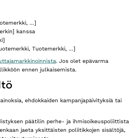
uotemerkki, …]
erkin] kanssa
i]
/Tuotemerkki, Tuotemerkki, …]
uttajamarkkinoinnista
. Jos olet epävarma
llikköön ennen julkaisemista.
ltö
mainoksia, ehdokkaiden kampanjapäivityksiä tai
distyksen päätilin perhe- ja ihmisoikeuspoliittista
enkaan jaeta yksittäisten poliitikkojen sisältöjä,