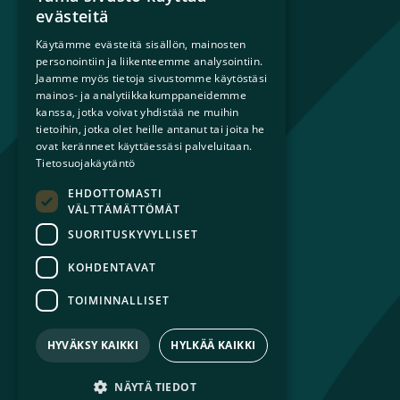
Mikä on sateenkaariperhe?
evästeitä
Perheestä haaveileville
Käytämme evästeitä sisällön, mainosten
Lapsiperheille
personointiin ja liikenteemme analysointiin.
Ammattilaisille
Jaamme myös tietoja sivustomme käytöstäsi
Päättäjille
mainos- ja analytiikkakumppaneidemme
kanssa, jotka voivat yhdistää ne muihin
tietoihin, jotka olet heille antanut tai joita he
Ajankohtaista
ovat keränneet käyttäessäsi palveluitaan.
Tilaa uutiskirje
Tietosuojakäytäntö
Lahjoita
EHDOTTOMASTI
Liity jäseneksi
VÄLTTÄMÄTTÖMÄT
Yhteystiedot
SUORITUSKYVYLLISET
KOHDENTAVAT
TOIMINNALLISET
© 2026 Sateenkaariperheet ry
Tietosuojaseloste
HYVÄKSY KAIKKI
HYLKÄÄ KAIKKI
Saavutettavuusseloste
NÄYTÄ TIEDOT
Facebook
Avautuu uuteen ikkunaan
Instagram
Avautuu uuteen ikkunaan
LinkedIn
Avautuu uuteen ikkunaan