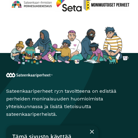
Perhesuhdekeskus
Avautuu uuteen ikkunaan
Monimuotoiset perheet
Avautuu uuteen ikkunaa
Seta
Avautuu uuteen ikkunaan
Sateenkaariperheet
Sateenkaariperheet ry:n tavoitteena on edistää
perheiden moninaisuuden huomioimista
yhteiskunnassa ja lisätä tietoisuutta
sateenkaariperheistä.
×
Tämä sivusto käyttää