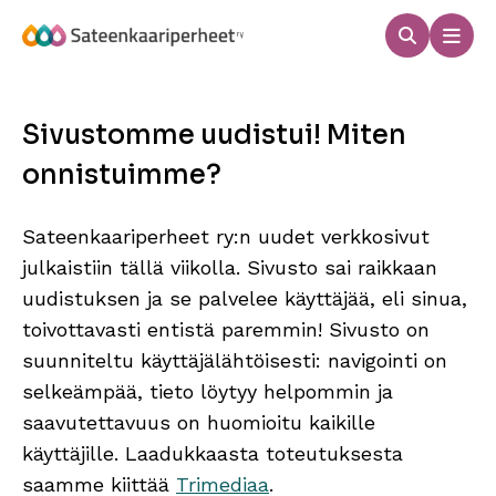
Hyppää
sisältöön
Haku
Men
Sateenkaariperheet
Sivustomme uudistui! Miten
onnistuimme?
Sateenkaariperheet ry:n uudet verkkosivut
julkaistiin tällä viikolla. Sivusto sai raikkaan
uudistuksen ja se palvelee käyttäjää, eli sinua,
toivottavasti entistä paremmin! Sivusto on
suunniteltu käyttäjälähtöisesti: navigointi on
selkeämpää, tieto löytyy helpommin ja
saavutettavuus on huomioitu kaikille
käyttäjille. Laadukkaasta toteutuksesta
saamme kiittää
Trimediaa
.