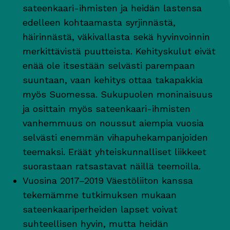
sateenkaari-ihmisten ja heidän lastensa
edelleen kohtaamasta syrjinnästä,
häirinnästä, väkivallasta sekä hyvinvoinnin
merkittävistä puutteista. Kehityskulut eivät
enää ole itsestään selvästi parempaan
suuntaan, vaan kehitys ottaa takapakkia
myös Suomessa. Sukupuolen moninaisuus
ja osittain myös sateenkaari-ihmisten
vanhemmuus on noussut aiempia vuosia
selvästi enemmän vihapuhekampanjoiden
teemaksi. Eräät yhteiskunnalliset liikkeet
suorastaan ratsastavat näillä teemoilla.
Vuosina 2017–2019 Väestöliiton kanssa
tekemämme tutkimuksen mukaan
sateenkaariperheiden lapset voivat
suhteellisen hyvin, mutta heidän