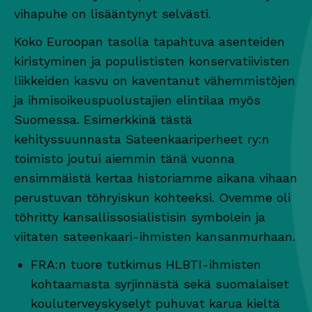
vihapuhe on lisääntynyt selvästi.
Koko Euroopan tasolla tapahtuva asenteiden
kiristyminen ja populististen konservatiivisten
liikkeiden kasvu on kaventanut vähemmistöjen
ja ihmisoikeuspuolustajien elintilaa myös
Suomessa. Esimerkkinä tästä
kehityssuunnasta Sateenkaariperheet ry:n
toimisto joutui aiemmin tänä vuonna
ensimmäistä kertaa historiamme aikana vihaan
perustuvan töhryiskun kohteeksi. Ovemme oli
töhritty kansallissosialistisin symbolein ja
viitaten sateenkaari-ihmisten kansanmurhaan.
FRA:n tuore tutkimus HLBTI-ihmisten
kohtaamasta syrjinnästä sekä suomalaiset
kouluterveyskyselyt puhuvat karua kieltä