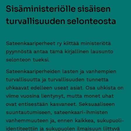
Sisäministeriölle sisäisen
turvallisuuden selonteosta
Sateenkaariperheet ry kiittää ministeriötä
pyynnöstä antaa tämä kirjallinen lausunto
selonteon tueksi.
Sateenkaariperheiden lasten ja vanhempien
turvallisuutta ja turvallisuuden tunnetta
uhkaavat edelleen useat asiat. Osa uhkista on
viime vuosina lientynyt, mutta monet uhat
ovat entisestään kasvaneet. Seksuaaliseen
suuntautumiseen, sateenkaari-ihmisten
vanhemmuuteen ja, ennen kaikkea, sukupuoli-
identiteettiin ja sukupuolen ilmaisuun liittyvä