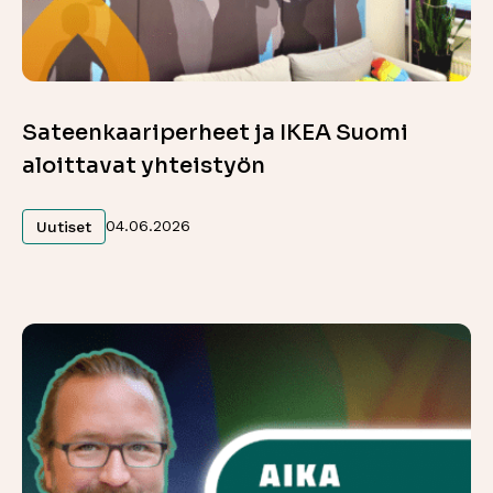
Sateenkaariperheet ja IKEA Suomi
aloittavat yhteistyön
Lue lisää
04.06.2026
Uutiset