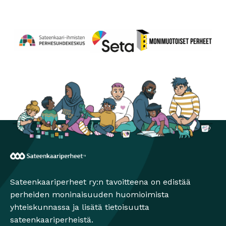
Perhesuhdekeskus
Avautuu uuteen ikkunaan
Monimuotoiset perheet
Avautuu uuteen ikkunaa
Seta
Avautuu uuteen ikkunaan
Sateenkaariperheet
Sateenkaariperheet ry:n tavoitteena on edistää
perheiden moninaisuuden huomioimista
yhteiskunnassa ja lisätä tietoisuutta
sateenkaariperheistä.