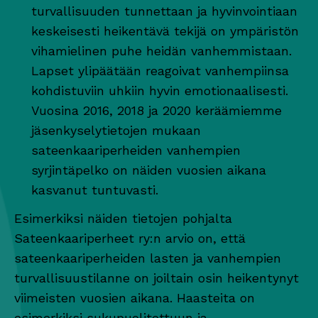
turvallisuuden tunnettaan ja hyvinvointiaan
keskeisesti heikentävä tekijä on ympäristön
vihamielinen puhe heidän vanhemmistaan.
Lapset ylipäätään reagoivat vanhempiinsa
kohdistuviin uhkiin hyvin emotionaalisesti.
Vuosina 2016, 2018 ja 2020 keräämiemme
jäsenkyselytietojen mukaan
sateenkaariperheiden vanhempien
syrjintäpelko on näiden vuosien aikana
kasvanut tuntuvasti.
Esimerkiksi näiden tietojen pohjalta
Sateenkaariperheet ry:n arvio on, että
sateenkaariperheiden lasten ja vanhempien
turvallisuustilanne on joiltain osin heikentynyt
viimeisten vuosien aikana. Haasteita on
esimerkiksi sukupuolitettuun ja