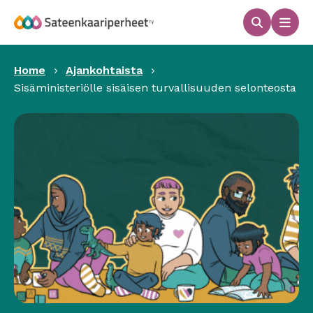
Hyppää
sisältöön
Haku
Men
Sateenkaariperheet
Home
Ajankohtaista
Sisäministeriölle sisäisen turvallisuuden selonteosta