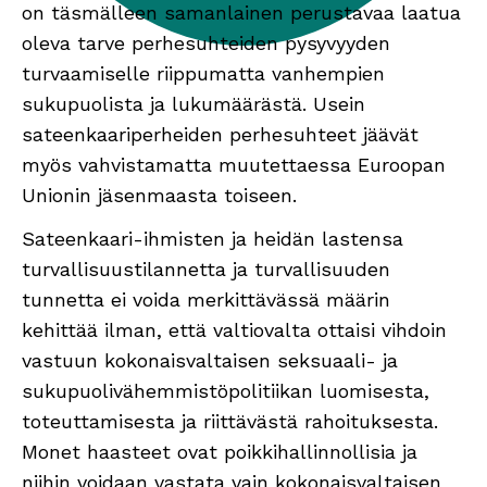
on täsmälleen samanlainen perustavaa laatua
oleva tarve perhesuhteiden pysyvyyden
turvaamiselle riippumatta vanhempien
sukupuolista ja lukumäärästä. Usein
sateenkaariperheiden perhesuhteet jäävät
myös vahvistamatta muutettaessa Euroopan
Unionin jäsenmaasta toiseen.
Sateenkaari-ihmisten ja heidän lastensa
turvallisuustilannetta ja turvallisuuden
tunnetta ei voida merkittävässä määrin
kehittää ilman, että valtiovalta ottaisi vihdoin
vastuun kokonaisvaltaisen seksuaali- ja
sukupuolivähemmistöpolitiikan luomisesta,
toteuttamisesta ja riittävästä rahoituksesta.
Monet haasteet ovat poikkihallinnollisia ja
niihin voidaan vastata vain kokonaisvaltaisen