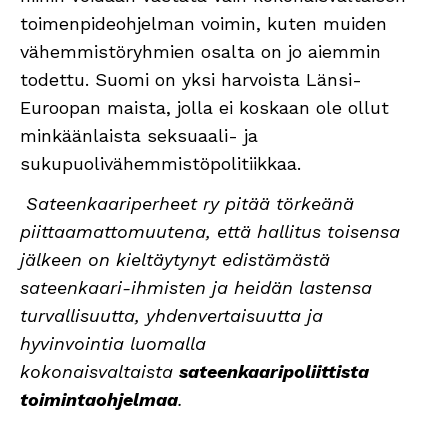
toimenpideohjelman voimin, kuten muiden
vähemmistöryhmien osalta on jo aiemmin
todettu. Suomi on yksi harvoista Länsi-
Euroopan maista, jolla ei koskaan ole ollut
minkäänlaista seksuaali- ja
sukupuolivähemmistöpolitiikkaa.
Sateenkaariperheet ry pitää törkeänä
piittaamattomuutena, että hallitus toisensa
jälkeen on kieltäytynyt edistämästä
sateenkaari-ihmisten ja heidän lastensa
turvallisuutta, yhdenvertaisuutta ja
hyvinvointia luomalla
kokonaisvaltaista
sateenkaaripoliittista
toimintaohjelmaa
.