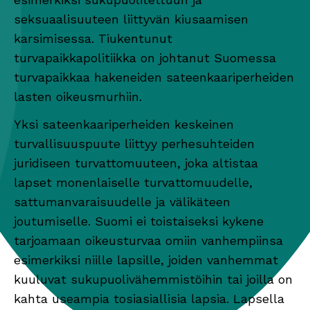
seksuaalisuuteen liittyvän kiusaamisen
karsimisessa. Tiukentunut
turvapaikkapolitiikka on johtanut Suomessa
turvapaikkaa hakeneiden sateenkaariperheiden
lasten oikeusmurhiin.
Yksi sateenkaariperheiden keskeinen
turvallisuuspuute liittyy perhesuhteiden
juridiseen turvattomuuteen, joka altistaa
lapset monenlaiselle turvattomuudelle,
sattumanvaraisuudelle ja välikäteen
joutumiselle. Suomi ei toistaiseksi kykene
tarjoamaan oikeusturvaa omiin vanhempiinsa
esimerkiksi niille lapsille, joiden vanhemmat
kuuluvat sukupuolivähemmistöihin tai joilla on
kahta useampia tosiasiallisia lapsia. Lapsella