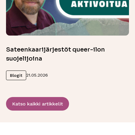
Sateenkaarijärjestöt queer-ilon
suojelijoina
Lue lisää
21.05.2026
Blogit
Katso kaikki artikkelit