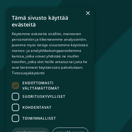
×
Tämä sivusto käyttää
Mikä on sateenkaariperhe?
evästeitä
Perheestä haaveileville
Käytämme evästeitä sisällön, mainosten
Lapsiperheille
personointiin ja liikenteemme analysointiin.
Ammattilaisille
Jaamme myös tietoja sivustomme käytöstäsi
mainos- ja analytiikkakumppaneidemme
Päättäjille
kanssa, jotka voivat yhdistää ne muihin
tietoihin, jotka olet heille antanut tai joita he
Ajankohtaista
ovat keränneet käyttäessäsi palveluitaan.
Tilaa uutiskirje
Tietosuojakäytäntö
Lahjoita
EHDOTTOMASTI
Liity jäseneksi
VÄLTTÄMÄTTÖMÄT
Yhteystiedot
SUORITUSKYVYLLISET
KOHDENTAVAT
TOIMINNALLISET
© 2026 Sateenkaariperheet ry
Tietosuojaseloste