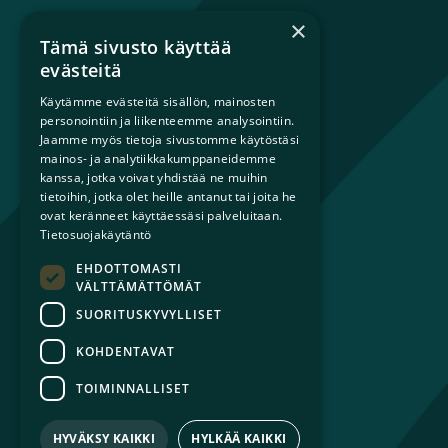
I
×
Tämä sivusto käyttää
ESIHENKILÖT
Mikä on sateenkaariperhe?
evästeitä
I
Perheestä haaveileville
TYÖNTEKIJÄT
Käytämme evästeitä sisällön, mainosten
Lapsiperheille
personointiin ja liikenteemme analysointiin.
I
Ammattilaisille
Jaamme myös tietoja sivustomme käytöstäsi
VAPAAEHTOISET
Päättäjille
mainos- ja analytiikkakumppaneidemme
kanssa, jotka voivat yhdistää ne muihin
tietoihin, jotka olet heille antanut tai joita he
Ajankohtaista
ovat keränneet käyttäessäsi palveluitaan.
Tilaa uutiskirje
Tietosuojakäytäntö
Lahjoita
EHDOTTOMASTI
Liity jäseneksi
VÄLTTÄMÄTTÖMÄT
Yhteystiedot
SUORITUSKYVYLLISET
KOHDENTAVAT
TOIMINNALLISET
© 2026 Sateenkaariperheet ry
Tietosuojaseloste
HYVÄKSY KAIKKI
HYLKÄÄ KAIKKI