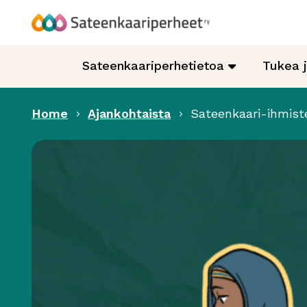
Hyppää
sisältöön
Sateenkaariperheet
Sateenkaariperhetietoa
Tukea 
Home
Ajankohtaista
Sateenkaari-ihmist