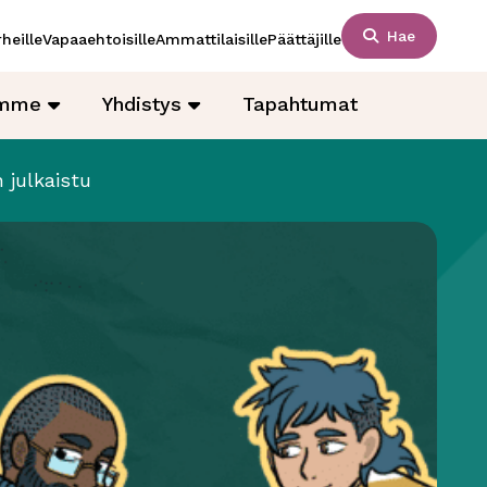
Hae
heille
Vapaaehtoisille
Ammattilaisille
Päättäjille
amme
Yhdistys
Tapahtumat
 julkaistu