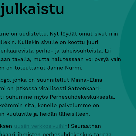
 julkaistu
me on uudistettu. Nyt löydät omat sivut niin
llekin. Kullekin sivulle on koottu juuri
nkaarevista perhe- ja läheissuhteista. Eri
llaan tavalla, mutta halutessaan voi pysyä vain
sen on toteuttanut Janne Nurmi.
ogo, jonka on suunnitellut Minna-Elina
 on jatkossa virallisesti Sateenkaari-
esti puhumme myös Perhesuhdekeskuksesta.
lkeämmin sitä, kenelle palvelumme on
 kuuluville ja heidän läheisilleen.
uksen
uusiin verkkosivuihin
! Seuraathan
nkaari-ihmisten perhesuhdekeskus tarjoaa