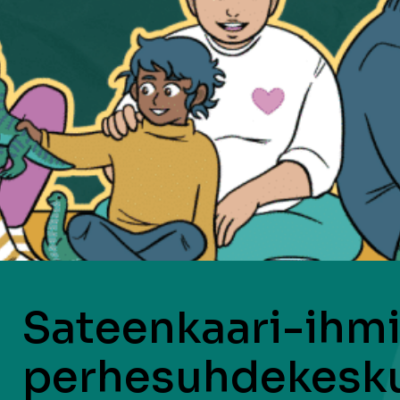
Sateenkaari-ihm
perhesuhdekesku