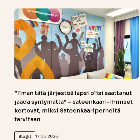
”Ilman tätä järjestöä lapsi olisi saattanut
jäädä syntymättä” – sateenkaari-ihmiset
kertovat, miksi Sateenkaariperheitä
tarvitaan
Lue lisää
17.06.2026
Blogit