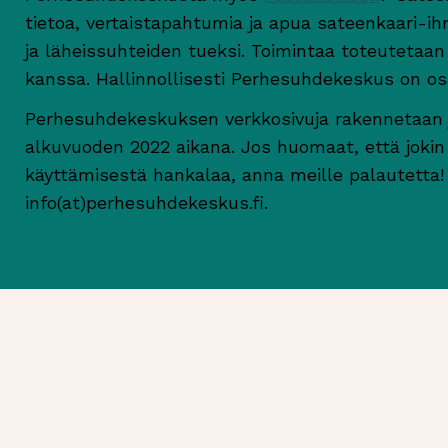
tietoa, vertaistapahtumia ja apua sateenkaari-ihm
ja läheissuhteiden tueksi. Toimintaa toteutetaan
kanssa. Hallinnollisesti Perhesuhdekeskus on os
Perhesuhdekeskuksen verkkosivuja rakennetaan ja
alkuvuoden 2022 aikana. Jos huomaat, että jokin ei
käyttämisestä hankalaa, anna meille palautetta!
info(at)perhesuhdekeskus.fi.