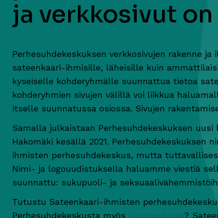
ja verkkosivut on
Perhesuhdekeskuksen verkkosivujen rakenne ja il
sateenkaari-ihmisille, läheisille kuin ammattilaisi
kyseiselle kohderyhmälle suunnattua tietoa satee
kohderyhmien sivujen välillä voi liikkua haluama
itselle suunnatussa osiossa. Sivujen rakentami
Samalla julkaistaan Perhesuhdekeskuksen uusi l
Hakomäki kesällä 2021. Perhesuhdekeskuksen nimi
ihmisten perhesuhdekeskus, mutta tuttavallis
Nimi- ja logouudistuksella haluamme viestiä se
suunnattu: sukupuoli- ja seksuaalivähemmistöihin
Tutustu Sateenkaari-ihmisten perhesuhdekesk
Perhesuhdekeskusta myös
Facebookissa
? Satee