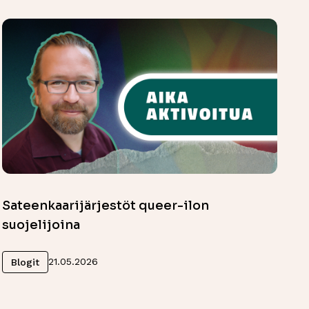
Sateenkaarijärjestöt queer-ilon
suojelijoina
Lue lisää
21.05.2026
Blogit