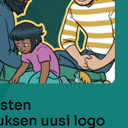
isten
ksen uusi logo