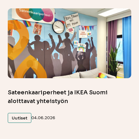
Sateenkaariperheet ja IKEA Suomi
aloittavat yhteistyön
Lue lisää
04.06.2026
Uutiset