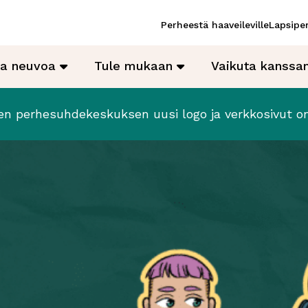
Perheestä haaveileville
Lapsiper
ja neuvoa
Tule mukaan
Vaikuta kanss
en perhesuhdekeskuksen uusi logo ja verkkosivut on