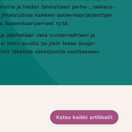
isille ja heidän läheisilleen perhe-, rakkaus-
 yhteistyössä kaikkien sateenkaarijärjestöjen
a Sateenkaariperheet ry:tä.
 päivitetään vielä vuodenvaihteen ja
 toimi sivuilla tai jokin tekee sivujen
 Voit lähettää sähköpostia osoitteeseen
Katso kaikki artikkelit