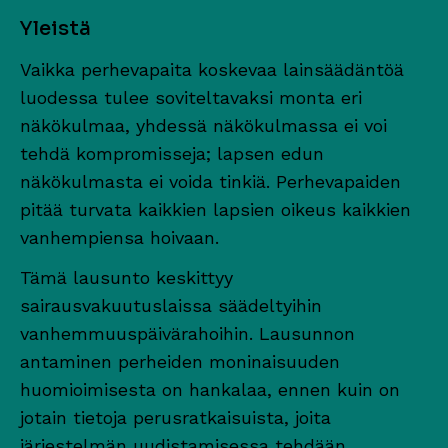
Yleistä
Vaikka perhevapaita koskevaa lainsäädäntöä
luodessa tulee soviteltavaksi monta eri
näkökulmaa, yhdessä näkökulmassa ei voi
tehdä kompromisseja; lapsen edun
näkökulmasta ei voida tinkiä. Perhevapaiden
pitää turvata kaikkien lapsien oikeus kaikkien
vanhempiensa hoivaan.
Tämä lausunto keskittyy
sairausvakuutuslaissa säädeltyihin
vanhemmuuspäivärahoihin. Lausunnon
antaminen perheiden moninaisuuden
huomioimisesta on hankalaa, ennen kuin on
jotain tietoja perusratkaisuista, joita
järjestelmän uudistamisessa tehdään.