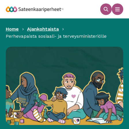
Hyppää
sisältöön
Haku
Men
Sateenkaariperheet
Home
Ajankohtaista
Perhevapaista sosiaali- ja terveysministeriölle