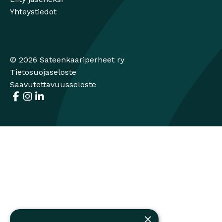
Yhteystiedot
© 2026 Sateenkaariperheet ry
Tietosuojaseloste
Saavutettavuusseloste
Facebook
Avautuu uuteen ikkunaan
Instagram
Avautuu uuteen ikkunaan
LinkedIn
Avautuu uuteen ikkunaan
×