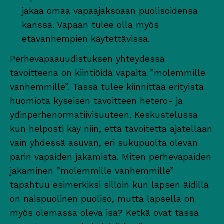
jakaa omaa vapaajaksoaan puolisoidensa
kanssa. Vapaan tulee olla myös
etävanhempien käytettävissä.
Perhevapaauudistuksen yhteydessä
tavoitteena on kiintiöidä vapaita ”molemmille
vanhemmille”. Tässä tulee kiinnittää erityistä
huomiota kyseisen tavoitteen hetero- ja
ydinperhenormatiivisuuteen. Keskustelussa
kun helposti käy niin, että tavoitetta ajatellaan
vain yhdessä asuvan, eri sukupuolta olevan
parin vapaiden jakamista. Miten perhevapaiden
jakaminen ”molemmille vanhemmille”
tapahtuu esimerkiksi silloin kun lapsen äidillä
on naispuolinen puoliso, mutta lapsella on
myös olemassa oleva isä? Ketkä ovat tässä