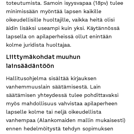
toteutumista. Samoin isyysvapaa (18pv) tulee
minimissään myöntää lapsen kaikille
oikeudellisille huoltajille, vaikka heitä olisi
äidin lisäksi useampi kuin yksi. Käytännössä
lapsella on apilaperheissä ollut enintään
kolme juridista huoltajaa.
Liittymäkohdat muuhun
lainsäädäntöön
Hallitusohjelma sisältää kirjauksen
vanhemmuuslain säätämisestä. Lain
säätämisen yhteydessä tulee pohdittavaksi
myös mahdollisuus vahvistaa apilaperheen
lapselle kolme tai neljä oikeudellista
vanhempaa (Alankomaiden mallin mukaisesti)
ennen hedelmöitystä tehdyn sopimuksen