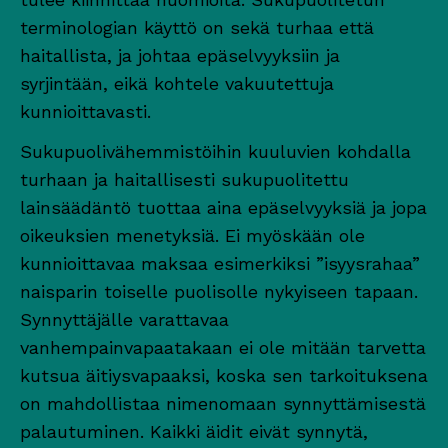
terminologian käyttö on sekä turhaa että
haitallista, ja johtaa epäselvyyksiin ja
syrjintään, eikä kohtele vakuutettuja
kunnioittavasti.
Sukupuolivähemmistöihin kuuluvien kohdalla
turhaan ja haitallisesti sukupuolitettu
lainsäädäntö tuottaa aina epäselvyyksiä ja jopa
oikeuksien menetyksiä. Ei myöskään ole
kunnioittavaa maksaa esimerkiksi ”isyysrahaa”
naisparin toiselle puolisolle nykyiseen tapaan.
Synnyttäjälle varattavaa
vanhempainvapaatakaan ei ole mitään tarvetta
kutsua äitiysvapaaksi, koska sen tarkoituksena
on mahdollistaa nimenomaan synnyttämisestä
palautuminen. Kaikki äidit eivät synnytä,