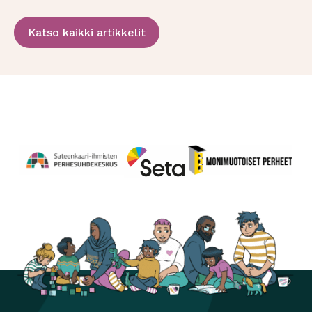
Katso kaikki artikkelit
Perhesuhdekeskus
Avautuu uuteen ikkunaan
Monimuotoiset perheet
Avautuu uuteen ikkunaa
Seta
Avautuu uuteen ikkunaan