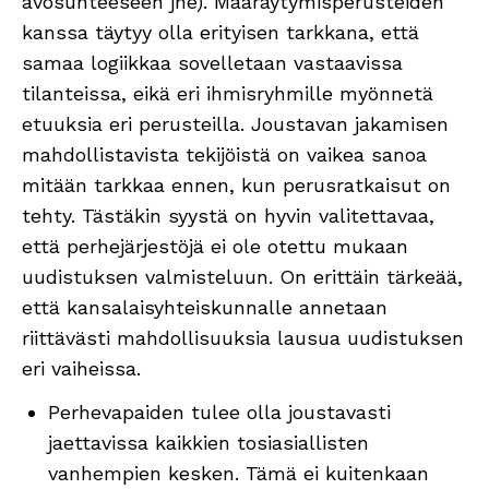
avosuhteeseen jne). Määräytymisperusteiden
kanssa täytyy olla erityisen tarkkana, että
samaa logiikkaa sovelletaan vastaavissa
tilanteissa, eikä eri ihmisryhmille myönnetä
etuuksia eri perusteilla. Joustavan jakamisen
mahdollistavista tekijöistä on vaikea sanoa
mitään tarkkaa ennen, kun perusratkaisut on
tehty. Tästäkin syystä on hyvin valitettavaa,
että perhejärjestöjä ei ole otettu mukaan
uudistuksen valmisteluun. On erittäin tärkeää,
että kansalaisyhteiskunnalle annetaan
riittävästi mahdollisuuksia lausua uudistuksen
eri vaiheissa.
Perhevapaiden tulee olla joustavasti
jaettavissa kaikkien tosiasiallisten
vanhempien kesken. Tämä ei kuitenkaan