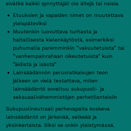
eivätkä kaikki synnyttäjät ole äitejä tai naisia.
Etuuksien ja vapaiden nimet on muutettava
yleispäteviksi
Muutenkin luovuttava turhasta ja
haitallisesta kielenkäytöstä, esimerkiksi
puhumalla paremminkin ”vakuutetuista” tai
”vanhempainrahaan oikeutetuista” kuin
”äidistä ja isästä”
Lainsäädännön perusratkaisujen teon
jälkeen on vielä testattava, miten
lainsäädäntö soveltuu sukupuoli- ja
seksuaalivähemmistöjen perhetilanteisiin
Sukupuolineutraali perhevapaita koskeva
lainsäädäntö on järkevää, selkeää ja
yksinkertaista. Siksi se onkin yleistymässä.