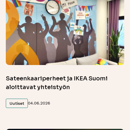
Sateenkaariperheet ja IKEA Suomi
aloittavat yhteistyön
Lue lisää
04.06.2026
Uutiset