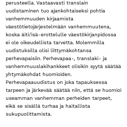
perusteella. Vastaavasti translain
uudistaminen tuo ajankohtaiseksi pohtia
vanhemmuuden kirjaamista
väestötietojärjestelmään vanhemmuutena,
koska äiti/isä-erottelulle väestökirjanpidossa
ei ole oikeudellista tarvetta. Molemmilla
uudistuksilla olisi liittymäkohtansa
perhevapaisiin. Perhevapaa-, translaki- ja
vanhemmuuslakihankkeet olisikin syytä säätää
yhtymäkohdat huomioiden.
Perhevapaauudistus on joka tapauksessa
tarpeen ja järkevää säätää niin, että se huomioi
useamman vanhemman perheiden tarpeet,
eikä se sisällä turhaa ja haitallista
sukupuolittamista.