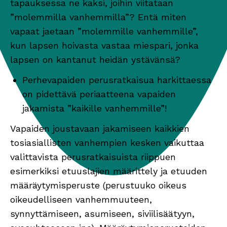
tapauksessa ne kaksi, joihin viitataan
”molemmilla vanhemmilla”? Entä miten
vapaat jaetaan ”molemmille vanhemmille”,
kun lapsen hoivasta vastaa miespari, jonka
lapsen on kantanut heidän ystävänsä?
Perhevapaiden perusratkaisua harkittaessa
on pidettävä periaatteena vapaiden
jakamista ”kaikille vanhemmille”!
Vapaiden joustavaan jakamiseen kaikkien
tosiasiallisten vanhempien kesken vaikuttaa
valittavista perusratkaisuista riippuen
esimerkiksi etuuslajien määrittely ja etuuden
määräytymisperuste (perustuuko oikeus
oikeudelliseen vanhemmuuteen,
synnyttämiseen, asumiseen, siviilisäätyyn,