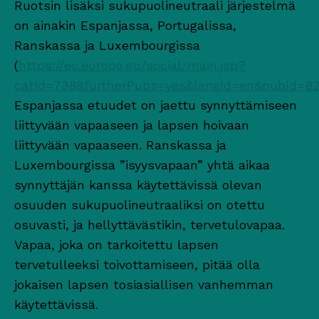
Ruotsin lisäksi sukupuolineutraali järjestelmä
on ainakin Espanjassa, Portugalissa,
Ranskassa ja Luxembourgissa
(
https://ec.europa.eu/social/main.jsp?
catId=738&furtherPubs=yes&langId=en&pubId=8
Espanjassa etuudet on jaettu synnyttämiseen
liittyvään vapaaseen ja lapsen hoivaan
liittyvään vapaaseen. Ranskassa ja
Luxembourgissa ”isyysvapaan” yhtä aikaa
synnyttäjän kanssa käytettävissä olevan
osuuden sukupuolineutraaliksi on otettu
osuvasti, ja hellyttävästikin, tervetulovapaa.
Vapaa, joka on tarkoitettu lapsen
tervetulleeksi toivottamiseen, pitää olla
jokaisen lapsen tosiasiallisen vanhemman
käytettävissä.