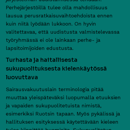
Perhejärjestöillä tulee olla mahdollisuus
lausua perusratkaisuvaihtoehdoista ennen
kuin niitä lyödään lukkoon. On hyvin
valitettavaa, että uudistusta valmistelevassa
työryhmässä ei ole lainkaan perhe- ja
lapsitoimijoiden edustusta.
Turhasta ja haitallisesta
sukupuolituksesta kielenkäytössä
luovuttava
Sairausvakuutuslain terminologia pitää
muuttaa yleispäteväksi luopumalla etuuksien
ja vapaiden sukupuolitetuista nimistä,
esimerkiksi Ruotsin tapaan. Myös pykälissä ja
hallituksen esityksessä käytettävään kieleen
tulee kiinnittää huomioita. Sukupuolitetun