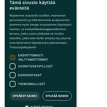
Tämä sivusto käyttää
evästeitä
Käytämme evästeitä sisällön, mainosten
personointiin ja liikenteemme analysointiin.
Jaamme myös tietoja sivustomme käytöstäsi
mainos- ja analytiikkakumppaneidemme
kanssa, jotka voivat yhdistää ne muihin
tietoihin, jotka olet heille antanut tai joita he
ovat keränneet käyttäessäsi palveluitaan.
Tietosuojakäytäntö
EHDOTTOMASTI
VÄLTTÄMÄTTÖMÄT
SUORITUSKYVYLLISET
KOHDENTAVAT
TOIMINNALLISET
HYVÄKSY KAIKKI
HYLKÄÄ KAIKKI