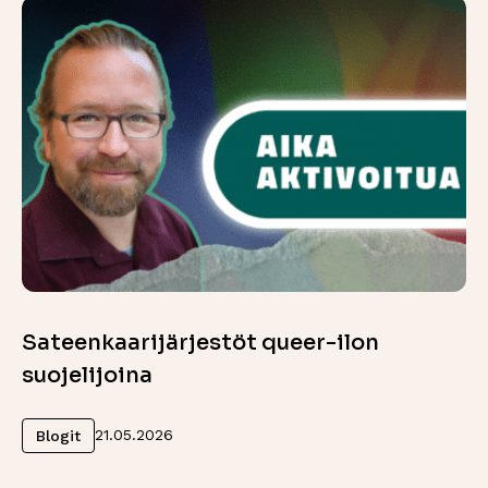
Sateenkaarijärjestöt queer-ilon
suojelijoina
Lue lisää
21.05.2026
Blogit