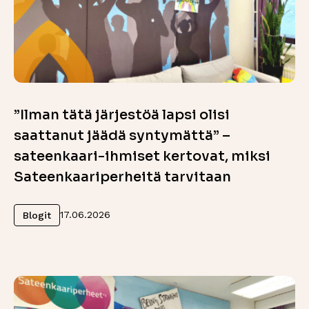
”Ilman tätä järjestöä lapsi olisi
saattanut jäädä syntymättä” –
sateenkaari-ihmiset kertovat, miksi
Sateenkaariperheitä tarvitaan
Lue lisää
17.06.2026
Blogit