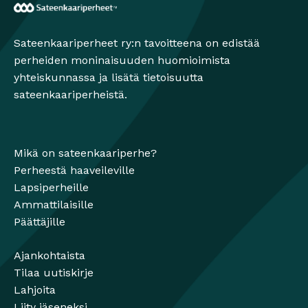
Sateenkaariperheet
Sateenkaariperheet ry:n tavoitteena on edistää
perheiden moninaisuuden huomioimista
yhteiskunnassa ja lisätä tietoisuutta
sateenkaariperheistä.
Mikä on sateenkaariperhe?
Perheestä haaveileville
Lapsiperheille
Ammattilaisille
Päättäjille
Ajankohtaista
Tilaa uutiskirje
Lahjoita
Liity jäseneksi