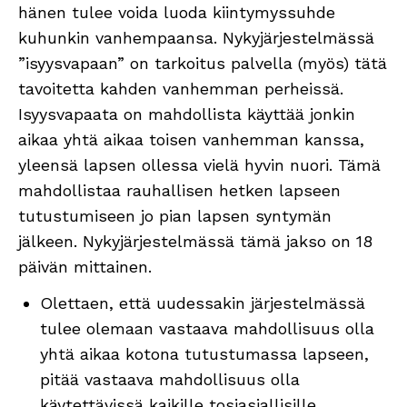
hänen tulee voida luoda kiintymyssuhde
kuhunkin vanhempaansa. Nykyjärjestelmässä
”isyysvapaan” on tarkoitus palvella (myös) tätä
tavoitetta kahden vanhemman perheissä.
Isyysvapaata on mahdollista käyttää jonkin
aikaa yhtä aikaa toisen vanhemman kanssa,
yleensä lapsen ollessa vielä hyvin nuori. Tämä
mahdollistaa rauhallisen hetken lapseen
tutustumiseen jo pian lapsen syntymän
jälkeen. Nykyjärjestelmässä tämä jakso on 18
päivän mittainen.
Olettaen, että uudessakin järjestelmässä
tulee olemaan vastaava mahdollisuus olla
yhtä aikaa kotona tutustumassa lapseen,
pitää vastaava mahdollisuus olla
käytettävissä kaikille tosiasiallisille