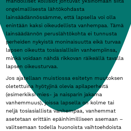
mahdolliset kollisiot johtuvat yksinomaan siitä
ongelmallisesta lähtökohdasta
lainsäädännössämme, että lapsella voi olla
enintään kaksi oikeudellista vanhempaa. Tämä
lainsäädännön peruslähtökohta ei tunnusta
perheiden nykyistä moninaisuutta eikä turvaa
lapsen oikeutta tosiasiallisiin vanhempiinsa,
minkä voidaan nähdä rikkovan räikeällä tavalla
lapsen oikeusturvaa.
Jos ajatellaan muistiossa esitetyn muutoksen
oletettuina hyötyjinä olevia apilaperheitä
(esimerkiksi mies- ja naisparin jakama
vanhemmuus), joissa lapsella on kolme tai
neljä tosiasiallista vanhempaa, vanhemmat
asetetaan erittäin epäinhimilliseen asemaan –
valitsemaan todella huonoista vaihtoehdoista