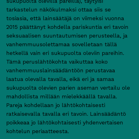
sukupuolta olevilla pareilla), täytyisi
tarkastelun näkökulmaksi ottaa siis se
tosiasia, että lainsäätäjä on viimeksi vuonna
2015 päättänyt kohdella pariskuntia eri tavoin
seksuaalisen suuntautumisen perusteella, ja
vanhemmuusolettamaa sovelletaan tällä
hetkellä vain eri sukupuolta oleviin pareihin.
Tämä peruslähtökohta vaikuttaa koko
vanhemmuuslainsäädäntöön perustavaa
laatua olevalla tavalla, eikä eri ja samaa
sukupuolta olevien parien aseman vertailu ole
mahdollista millään mielekkäällä tavalla.
Pareja kohdellaan jo lähtökohtaisesti
ratkaisevalla tavalla eri tavoin. Lainsäädäntö
poikkeaa jo lähtökohtaisesti yhdenvertaisen
kohtelun periaatteesta.