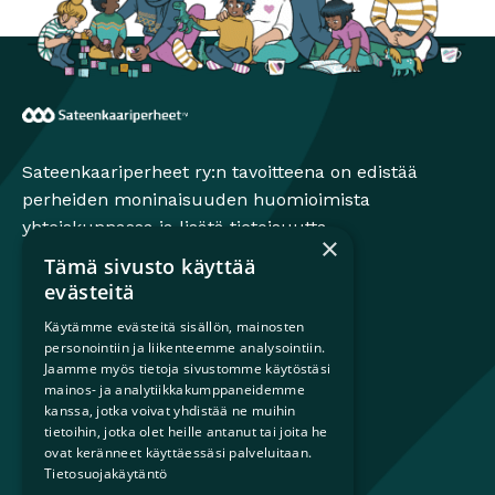
Sateenkaariperheet
Sateenkaariperheet ry:n tavoitteena on edistää
perheiden moninaisuuden huomioimista
yhteiskunnassa ja lisätä tietoisuutta
×
sateenkaariperheistä.
Tämä sivusto käyttää
evästeitä
Käytämme evästeitä sisällön, mainosten
personointiin ja liikenteemme analysointiin.
Mikä on sateenkaariperhe?
Jaamme myös tietoja sivustomme käytöstäsi
Perheestä haaveileville
mainos- ja analytiikkakumppaneidemme
Lapsiperheille
kanssa, jotka voivat yhdistää ne muihin
Ammattilaisille
tietoihin, jotka olet heille antanut tai joita he
ovat keränneet käyttäessäsi palveluitaan.
Päättäjille
Tietosuojakäytäntö