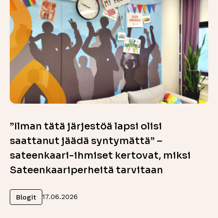
”Ilman tätä järjestöä lapsi olisi
saattanut jäädä syntymättä” –
sateenkaari-ihmiset kertovat, miksi
Sateenkaariperheitä tarvitaan
Lue lisää
17.06.2026
Blogit