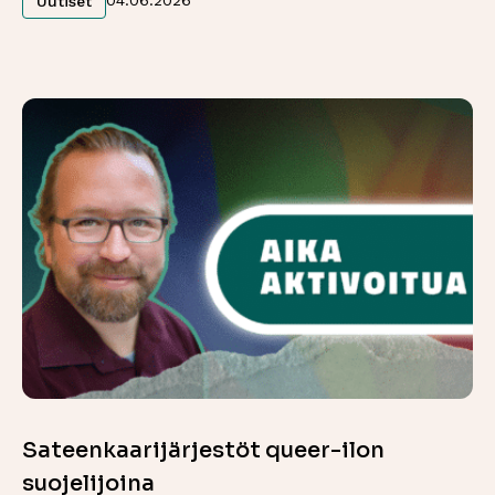
Uutiset
Sateenkaarijärjestöt queer-ilon
suojelijoina