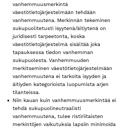
vanhemmuusmerkintä
väestötietojärjestelmään tehdään
vanhemmuutena. Merkinnän tekeminen
sukupuolitetusti isyytenä/äitiytenä on
juridisesti tarpeetonta, koska
väestötietojärjestelmä sisältää joka
tapauksessa tiedon vanhemman
sukupuolesta. Vanhemmuuden
merkitseminen väestötietojärjestelmään
vanhemmuutena ei tarkoita isyyden ja
äitiyden kategorioista luopumista arjen
tilanteissa.
Niin kauan kuin vanhemmuusmerkintää ei
tehdä sukupuolineutraalisti
vanhemmuutena, tulee ristiriitaisten
merkintöjen vaikutuksia lapsiin minimoida