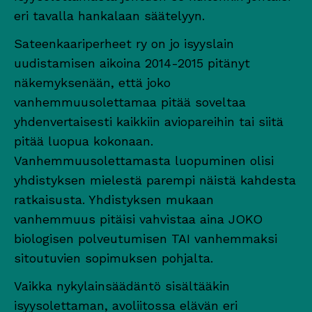
eri tavalla hankalaan säätelyyn.
Sateenkaariperheet ry on jo isyyslain
uudistamisen aikoina 2014-2015 pitänyt
näkemyksenään, että joko
vanhemmuusolettamaa pitää soveltaa
yhdenvertaisesti kaikkiin aviopareihin tai siitä
pitää luopua kokonaan.
Vanhemmuusolettamasta luopuminen olisi
yhdistyksen mielestä parempi näistä kahdesta
ratkaisusta. Yhdistyksen mukaan
vanhemmuus pitäisi vahvistaa aina JOKO
biologisen polveutumisen TAI vanhemmaksi
sitoutuvien sopimuksen pohjalta.
Vaikka nykylainsäädäntö sisältääkin
isyysolettaman, avoliitossa elävän eri