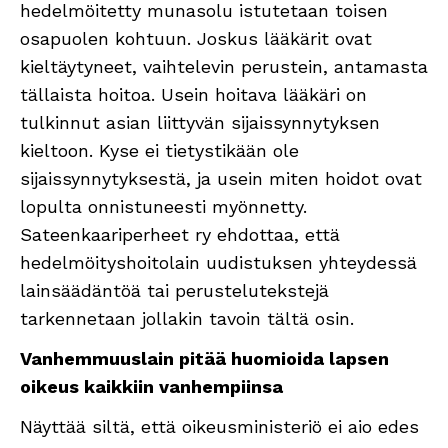
hedelmöitetty munasolu istutetaan toisen
osapuolen kohtuun. Joskus lääkärit ovat
kieltäytyneet, vaihtelevin perustein, antamasta
tällaista hoitoa. Usein hoitava lääkäri on
tulkinnut asian liittyvän sijaissynnytyksen
kieltoon. Kyse ei tietystikään ole
sijaissynnytyksestä, ja usein miten hoidot ovat
lopulta onnistuneesti myönnetty.
Sateenkaariperheet ry ehdottaa, että
hedelmöityshoitolain uudistuksen yhteydessä
lainsäädäntöä tai perustelutekstejä
tarkennetaan jollakin tavoin tältä osin.
Vanhemmuuslain pitää huomioida lapsen
oikeus kaikkiin vanhempiinsa
Näyttää siltä, että oikeusministeriö ei aio edes