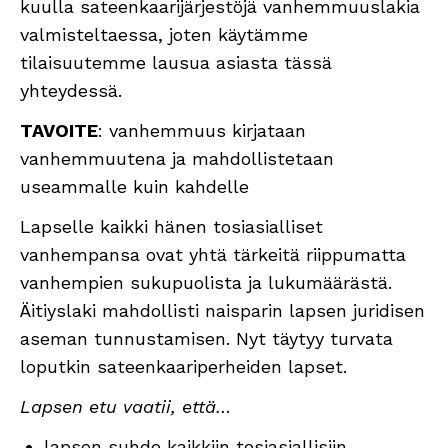
kuulla sateenkaarijärjestöjä vanhemmuuslakia
valmisteltaessa, joten käytämme
tilaisuutemme lausua asiasta tässä
yhteydessä.
TAVOITE
: vanhemmuus kirjataan
vanhemmuutena ja mahdollistetaan
useammalle kuin kahdelle
Lapselle kaikki hänen tosiasialliset
vanhempansa ovat yhtä tärkeitä riippumatta
vanhempien sukupuolista ja lukumäärästä.
Äitiyslaki mahdollisti naisparin lapsen juridisen
aseman tunnustamisen. Nyt täytyy turvata
loputkin sateenkaariperheiden lapset.
Lapsen etu vaatii, että…
lapsen suhde kaikkiin tosiasiallisiin