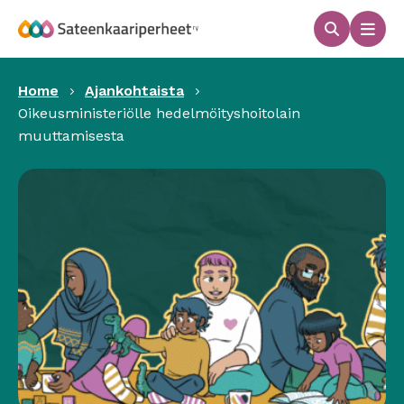
Hyppää
sisältöön
Haku
Men
Sateenkaariperheet
Home
Ajankohtaista
Oikeusministeriölle hedelmöityshoitolain
muuttamisesta