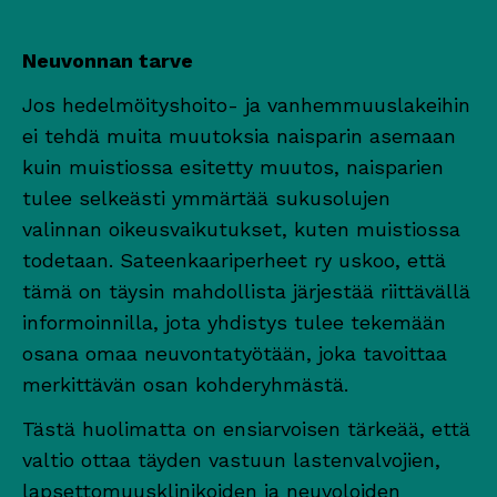
Neuvonnan tarve
Jos hedelmöityshoito- ja vanhemmuuslakeihin
ei tehdä muita muutoksia naisparin asemaan
kuin muistiossa esitetty muutos, naisparien
tulee selkeästi ymmärtää sukusolujen
valinnan oikeusvaikutukset, kuten muistiossa
todetaan. Sateenkaariperheet ry uskoo, että
tämä on täysin mahdollista järjestää riittävällä
informoinnilla, jota yhdistys tulee tekemään
osana omaa neuvontatyötään, joka tavoittaa
merkittävän osan kohderyhmästä.
Tästä huolimatta on ensiarvoisen tärkeää, että
valtio ottaa täyden vastuun lastenvalvojien,
lapsettomuusklinikoiden ja neuvoloiden