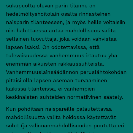
sukupuolta olevan parin tilanne on
hedelmöityshoitolain osalta rinnasteinen
naisparin tilanteeseen, ja myös heille voitaisiin
niin haluttaessa antaa mahdollisuus valita
sellainen luovuttaja, joka voidaan vahvistaa
lapsen isäksi. On odotettavissa, että
tulevaisuudessa vanhemmuus irtautuu yhä
enemmän aikuisten rakkaussuhteista.
Vanhemmuuslainsäädännön peruslähtökohdan
pitäisi olla lapsen aseman turvaaminen
kaikissa tilanteissa, ei vanhempien
keskinäisten suhteiden normatiivinen säätely.
Kun pohditaan naispareille palautettavaa
mahdollisuutta valita hoidossa käytettävät
solut (ja valinnanmahdollisuuden puutetta eri