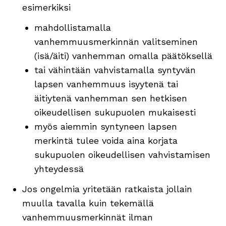
esimerkiksi
mahdollistamalla
vanhemmuusmerkinnän valitseminen
(isä/äiti) vanhemman omalla päätöksellä
tai vähintään vahvistamalla syntyvän
lapsen vanhemmuus isyytenä tai
äitiytenä vanhemman sen hetkisen
oikeudellisen sukupuolen mukaisesti
myös aiemmin syntyneen lapsen
merkintä tulee voida aina korjata
sukupuolen oikeudellisen vahvistamisen
yhteydessä
Jos ongelmia yritetään ratkaista jollain
muulla tavalla kuin tekemällä
vanhemmuusmerkinnät ilman