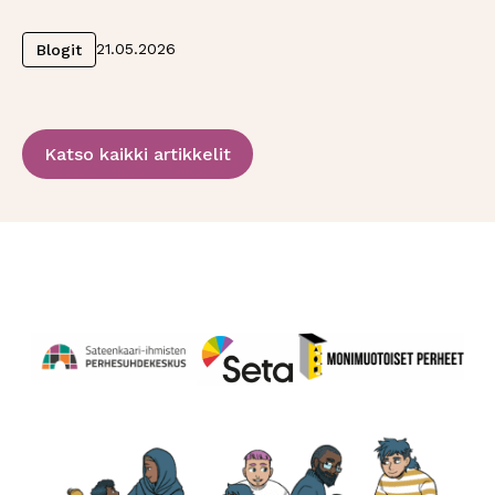
Lue lisää
21.05.2026
Blogit
Katso kaikki artikkelit
Perhesuhdekeskus
Avautuu uuteen ikkunaan
Monimuotoiset perheet
Avautuu uuteen ikkunaa
Seta
Avautuu uuteen ikkunaan