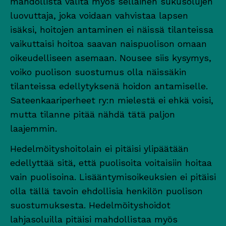
mahdollista valita myös sellainen sukusolujen
luovuttaja, joka voidaan vahvistaa lapsen
isäksi, hoitojen antaminen ei näissä tilanteissa
vaikuttaisi hoitoa saavan naispuolison omaan
oikeudelliseen asemaan. Nousee siis kysymys,
voiko puolison suostumus olla näissäkin
tilanteissa edellytyksenä hoidon antamiselle.
Sateenkaariperheet ry:n mielestä ei ehkä voisi,
mutta tilanne pitää nähdä tätä paljon
laajemmin.
Hedelmöityshoitolain ei pitäisi ylipäätään
edellyttää sitä, että puolisoita voitaisiin hoitaa
vain puolisoina. Lisääntymisoikeuksien ei pitäisi
olla tällä tavoin ehdollisia henkilön puolison
suostumuksesta. Hedelmöityshoidot
lahjasoluilla pitäisi mahdollistaa myös