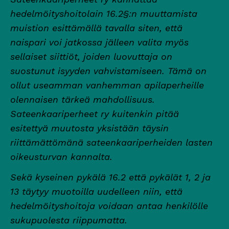
hedelmöityshoitolain 16.2§:n muuttamista
muistion esittämällä tavalla siten, että
naispari voi jatkossa jälleen valita myös
sellaiset siittiöt, joiden luovuttaja on
suostunut isyyden vahvistamiseen. Tämä on
ollut useamman vanhemman apilaperheille
olennaisen tärkeä mahdollisuus.
Sateenkaariperheet ry kuitenkin pitää
esitettyä muutosta yksistään täysin
riittämättömänä sateenkaariperheiden lasten
oikeusturvan kannalta.
Sekä kyseinen pykälä 16.2 että pykälät 1, 2 ja
13 täytyy muotoilla uudelleen niin, että
hedelmöityshoitoja voidaan antaa henkilölle
sukupuolesta riippumatta.