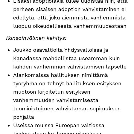
Lisäksi adoptiolakia tulee uudistaa niin, että
perheen sisäisen adoption vahvistaminen ei
edellytä, että joku aiemmista vanhemmista
luopuu oikeudellisesta vanhemmuudestaan
Kansainvälinen kehitys:
Joukko osavaltioita Yhdysvalloissa ja
Kanadassa mahdollistaa useamman kuin
kahden vanhemman vahvistamisen lapselle
Alankomaissa hallituksen nimittämä
työryhmä on tehnyt hallituksen esityksen
muotoon kirjoitetun esityksen
vanhemmuuden vahvistamisesta
tuomioistuimen vahvistaman sopimuksen
pohjalta
Useissa muissa Euroopan valtiossa
tiedostetaan ko. lapsen oikeuksien