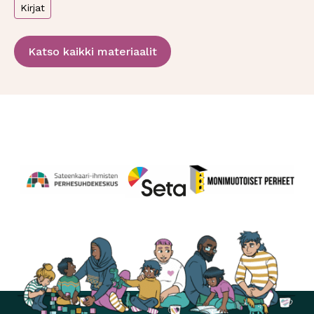
Kirjat
Katso kaikki materiaalit
Perhesuhdekeskus
Avautuu uuteen ikkunaan
Monimuotoiset perheet
Avautuu uuteen ikkunaa
Seta
Avautuu uuteen ikkunaan