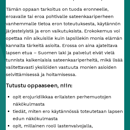
Tämän oppaan tarkoitus on tuoda eronneelle,
eroavalle tai eroa pohtivalle sateenkaariperheen
vanhemmalle tietoa eron toteutuksesta, käytännön
järjestelyistä ja eron vaikutuksista. Erokokemus voi
opettaa niin aikuisille kuin lapsillekin monia elämän
kannalta tärkeitä asioita. Erossa on aina ajateltava
lapsen etua – Suomen laki ja palvelut eivät vielä
tunnista kaikenlaisia sateenkaariperheitä, mikä lisää
valitettavasti yksilöiden vastuuta monien asioiden
selvittämisessä ja hoitamisessa.
Tutustu oppaaseen, niin:
opit erojuridiikkaa erilaisten perhemuotojen
näkökulmasta
tiedät, miten ero käytännössä toteutetaan lapsen
edun näkökulmasta
opit, millainen rooli lastenvalvojalla,