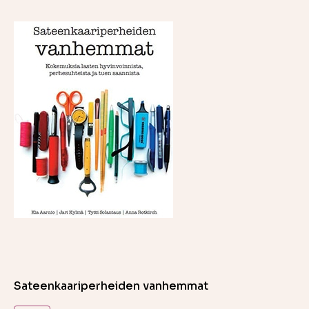
Sateenkaariperheiden vanhemmat