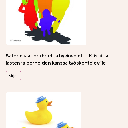
Sateenkaariperheet ja hyvinvointi – Käsikirja
lasten ja perheiden kanssa työskenteleville
Kirjat