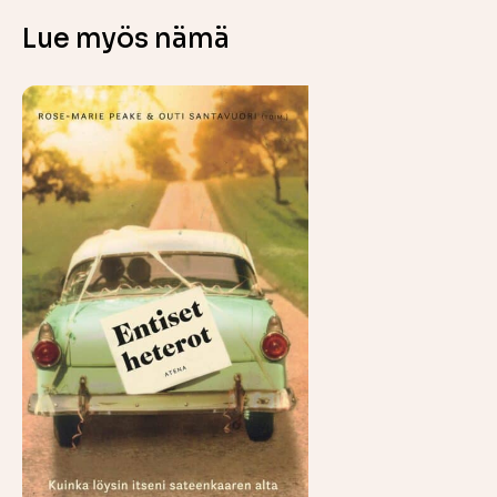
Lue myös nämä