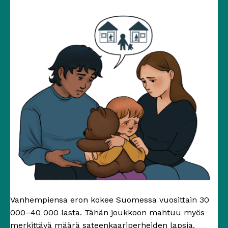
Vanhempiensa eron kokee Suomessa vuosittain 30
000–40 000 lasta. Tähän joukkoon mahtuu myös
merkittävä määrä sateenkaariperheiden lapsia.