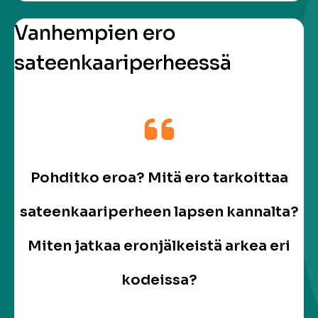
Vanhempien ero
sateenkaariperheessä
Pohditko eroa? Mitä ero tarkoittaa
sateenkaariperheen lapsen kannalta?
Miten jatkaa eronjälkeistä arkea eri
kodeissa?