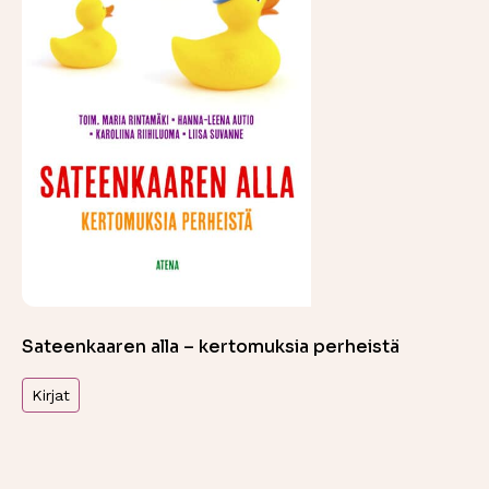
Sateenkaaren alla – kertomuksia perheistä
Kirjat