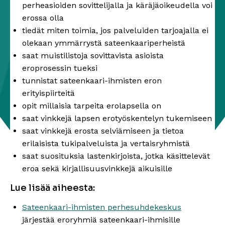
perheasioiden sovittelijalla ja käräjäoikeudella voi
erossa olla
tiedät miten toimia, jos palveluiden tarjoajalla ei
olekaan ymmärrystä sateenkaariperheistä
saat muistilistoja sovittavista asioista
eroprosessin tueksi
tunnistat sateenkaari-ihmisten eron
erityispiirteitä
opit millaisia tarpeita erolapsella on
saat vinkkejä lapsen erotyöskentelyn tukemiseen
saat vinkkejä erosta selviämiseen ja tietoa
erilaisista tukipalveluista ja vertaisryhmistä
saat suosituksia lastenkirjoista, jotka käsittelevät
eroa sekä kirjallisuusvinkkejä aikuisille
Lue lisää aiheesta:
Sateenkaari-ihmisten perhesuhdekeskus
järjestää eroryhmiä sateenkaari-ihmisille