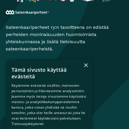
Sateenkaariperheet
Sateenkaariperheet ry:n tavoitteena on edistää
perheiden moninaisuuden huomioimista
yhteiskunnassa ja lisätä tietoisuutta
sateenkaariperheistä.
×
Tämä sivusto käyttää
Mikä on sateenkaariperhe?
evästeitä
Perheestä haaveileville
Käytämme evästeitä sisällön, mainosten
Lapsiperheille
personointiin ja liikenteemme analysointiin.
Ammattilaisille
Jaamme myös tietoja sivustomme käytöstäsi
Päättäjille
mainos- ja analytiikkakumppaneidemme
kanssa, jotka voivat yhdistää ne muihin
tietoihin, jotka olet heille antanut tai joita he
Ajankohtaista
ovat keränneet käyttäessäsi palveluitaan.
Tilaa uutiskirje
Tietosuojakäytäntö