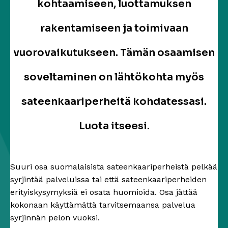
kohtaamiseen, luottamuksen
rakentamiseen ja toimivaan
vuorovaikutukseen. Tämän osaamisen
soveltaminen on lähtökohta myös
sateenkaariperheitä kohdatessasi.
Luota itseesi.
Suuri osa suomalaisista sateenkaariperheistä pelkää
syrjintää palveluissa tai että sateenkaariperheiden
erityiskysymyksiä ei osata huomioida. Osa jättää
kokonaan käyttämättä tarvitsemaansa palvelua
syrjinnän pelon vuoksi.