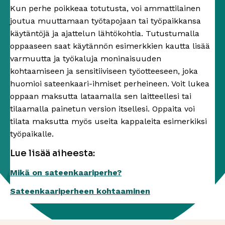
Kun perhe poikkeaa totutusta, voi ammattilainen
joutua muuttamaan työtapojaan tai työpaikkansa
käytäntöjä ja ajattelun lähtökohtia. Tutustumalla
oppaaseen saat käytännön esimerkkien kautta lisää
varmuutta ja työkaluja moninaisuuden
kohtaamiseen ja sensitiiviseen työotteeseen, joka
huomioi sateenkaari-ihmiset perheineen. Voit lukea
oppaan maksutta lataamalla sen laitteellesi tai
tilaamalla painetun version itsellesi. Oppaita voi
tilata maksutta myös useita kappaleita esimerkiksi
työpaikalle.
Lue lisää aiheesta:
Mikä on sateenkaariperhe?
Sateenkaariperheen kohtaaminen