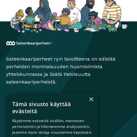
Sateenkaariperheet
Sateenkaariperheet ry:n tavoitteena on edistää
perheiden moninaisuuden huomioimista
yhteiskunnassa ja lisätä tietoisuutta
sateenkaariperheistä.
×
Tämä sivusto käyttää
Mikä on sateenkaariperhe?
evästeitä
Perheestä haaveileville
Käytämme evästeitä sisällön, mainosten
Lapsiperheille
personointiin ja liikenteemme analysointiin.
Ammattilaisille
Jaamme myös tietoja sivustomme käytöstäsi