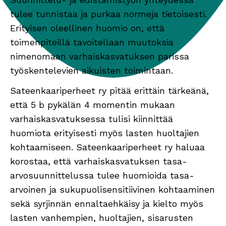
tulee tunnistaa ja purkaa normeja tietoisesti.
Erityisen oleellinen huomio on, että
toimenpiteillä tavoitellaan muutoksia
nimenomaan varhaiskasvatuksen parissa
työskentelevien aikuisten toimintaan.
Sateenkaariperheet ry pitää erittäin tärkeänä,
että 5 b pykälän 4 momentin mukaan
varhaiskasvatuksessa tulisi kiinnittää
huomiota erityisesti myös lasten huoltajien
kohtaamiseen. Sateenkaariperheet ry haluaa
korostaa, että varhaiskasvatuksen tasa-
arvosuunnittelussa tulee huomioida tasa-
arvoinen ja sukupuolisensitiivinen kohtaaminen
sekä syrjinnän ennaltaehkäisy ja kielto myös
lasten vanhempien, huoltajien, sisarusten