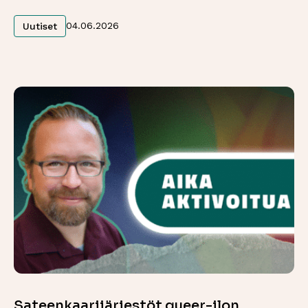
Lue lisää
04.06.2026
Uutiset
Sateenkaarijärjestöt queer-ilon