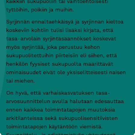
kaikkiin sukupuoliin tai vaihtoehtoisesti
tyttöihin, poikiin ja muihin.
Syrjinnän ennaltaehkäisyä ja syrjinnän kieltoa
koskeviin kohtiin tulisi lisäksi kirjata, että
tasa-arvolain syrjintäsäännökset koskevat
myös syrjintää, joka perustuu kehon
sukupuolitettuihin piirteisiin eli siihen, että
henkilön fyysiset sukupuolta määrittävät
ominaisuudet eivät ole yksiselitteisesti naisen
tai miehen.
On hyvä, että varhaiskasvatuksen tasa-
arvosuunnittelun avulla halutaan edesauttaa
ennen kaikkea toimintatapojen muutoksia
arkitilanteissa sekä sukupuolisensitiivisten
toimintatapojen käytäntöön viemistä.
Suunnittelu- ja edistämistyön yhteydessä