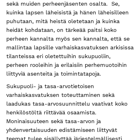
sekä muiden perheenjäsenten osalta. Se,
kuinka lapsen läheisistä ja hänen läheisilleen
puhutaan, mitä heistä oletetaan ja kuinka
heidät kohdataan, on tärkeää paitsi koko
perheen kannalta myös sen kannalta, että se
mallintaa lapsille varhaiskasvatuksen arkisissa
tilanteissa eri oletettuihin sukupuoliin,
perheen rooleihin ja erilaisiin perhemuotoihin
liittyviä asenteita ja toimintatapoja.
Sukupuoli- ja tasa-arvotietoisen
varhaiskasvatuksen toteuttaminen sekä
laadukas tasa-arvosuunnittelu vaativat koko
henkilöstöltä riittävää osaamista.
Moninaisuuteen sekä tasa-arvon ja
yhdenvertaisuuden edistämiseen liittyvät
teemat tulee sisällyttää järjestelmällisesti