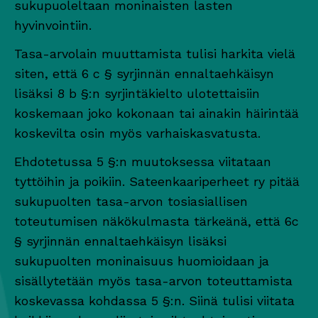
sukupuoleltaan moninaisten lasten
hyvinvointiin.
Tasa-arvolain muuttamista tulisi harkita vielä
siten, että 6 c § syrjinnän ennaltaehkäisyn
lisäksi 8 b §:n syrjintäkielto ulotettaisiin
koskemaan joko kokonaan tai ainakin häirintää
koskevilta osin myös varhaiskasvatusta.
Ehdotetussa 5 §:n muutoksessa viitataan
tyttöihin ja poikiin. Sateenkaariperheet ry pitää
sukupuolten tasa-arvon tosiasiallisen
toteutumisen näkökulmasta tärkeänä, että 6c
§ syrjinnän ennaltaehkäisyn lisäksi
sukupuolten moninaisuus huomioidaan ja
sisällytetään myös tasa-arvon toteuttamista
koskevassa kohdassa 5 §:n. Siinä tulisi viitata