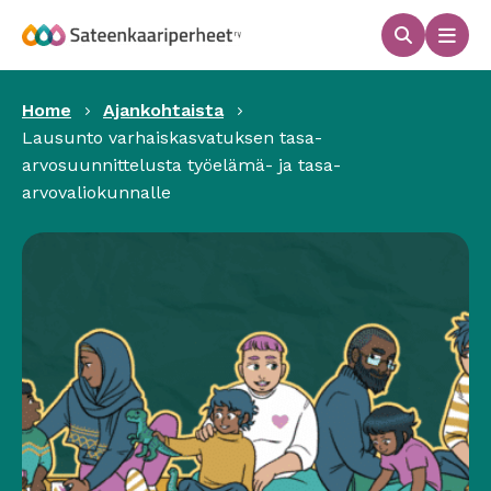
Hyppää
sisältöön
Haku
Men
Sateenkaariperheet
Home
Ajankohtaista
Lausunto varhaiskasvatuksen tasa-
arvosuunnittelusta työelämä- ja tasa-
arvovaliokunnalle