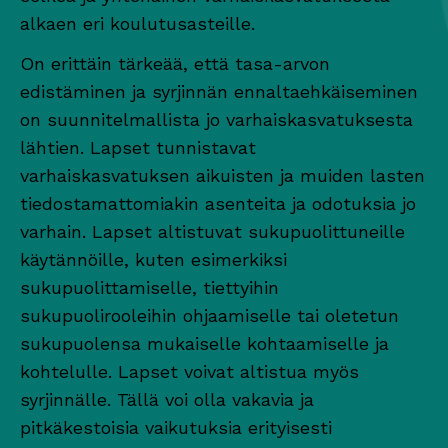
alkaen eri koulutusasteille.
On erittäin tärkeää, että tasa-arvon
edistäminen ja syrjinnän ennaltaehkäiseminen
on suunnitelmallista jo varhaiskasvatuksesta
lähtien. Lapset tunnistavat
varhaiskasvatuksen aikuisten ja muiden lasten
tiedostamattomiakin asenteita ja odotuksia jo
varhain. Lapset altistuvat sukupuolittuneille
käytännöille, kuten esimerkiksi
sukupuolittamiselle, tiettyihin
sukupuolirooleihin ohjaamiselle tai oletetun
sukupuolensa mukaiselle kohtaamiselle ja
kohtelulle. Lapset voivat altistua myös
syrjinnälle. Tällä voi olla vakavia ja
pitkäkestoisia vaikutuksia erityisesti