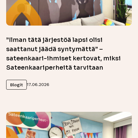
”Ilman tätä järjestöä lapsi olisi
saattanut jäädä syntymättä” –
sateenkaari-ihmiset kertovat, miksi
Sateenkaariperheitä tarvitaan
Lue lisää
17.06.2026
Blogit