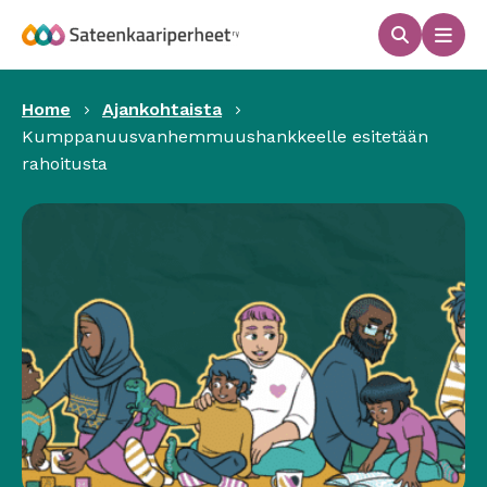
Hyppää
sisältöön
Haku
Men
Sateenkaariperheet
Home
Ajankohtaista
Kumppanuusvanhemmuushankkeelle esitetään
rahoitusta