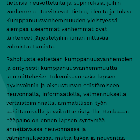
tietoisia neuvotteluita ja sopimuksia, joihin
vanhemmat tarvitsevat tietoa, ideoita ja tukea.
Kumppanuusvanhemmuuden yleistyessä
aiempaa useammat vanhemmat ovat
lähteneet järjestelyihin ilman riittävää
valmistautumista.
Rahoitusta esitetään kumppanuusvanhempien
ja erityisesti kumppanuusvanhemmuutta
suunnittelevien tukemiseen sekä lapsen
hyvinvoinnin ja oikeusturvan edistämiseen
neuvonnalla, informaatiolla, valmennuksella,
vertaistoiminnalla, ammatillisen työn
kehittämisellä ja vaikuttamistyöllä. Hankkeen
pääpaino on ennen lapsen syntymää
annettavassa neuvonnassa ja
valmennuksessa, mutta tukea ja neuvontaa