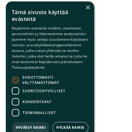
×
Tämä sivusto käyttää
evästeitä
Käytämme evästeitä sisällön, mainosten
personointiin ja liikenteemme analysointiin.
Jaamme myös tietoja sivustomme käytöstäsi
mainos- ja analytiikkakumppaneidemme
kanssa, jotka voivat yhdistää ne muihin
tietoihin, jotka olet heille antanut tai joita he
ovat keränneet käyttäessäsi palveluitaan.
Tietosuojakäytäntö
EHDOTTOMASTI
VÄLTTÄMÄTTÖMÄT
SUORITUSKYVYLLISET
KOHDENTAVAT
TOIMINNALLISET
HYVÄKSY KAIKKI
HYLKÄÄ KAIKKI