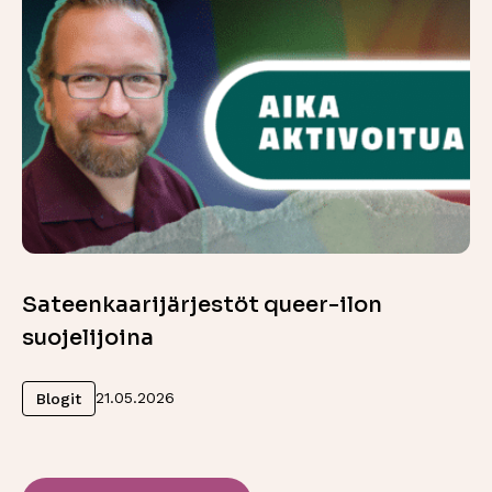
Sateenkaarijärjestöt queer-ilon
suojelijoina
Lue lisää
21.05.2026
Blogit