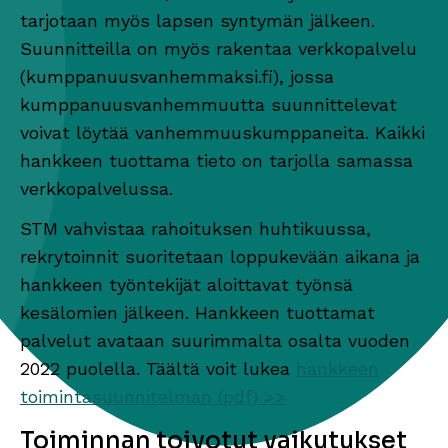
tarjotaan myös lapsen syntymän jälkeen.
Suunnitteilla on myös rakentaa verkkopalvelu
(kumppanuusvanhemmaksi.fi), jossa
kumppanuusvanhemmuutta suunnittelevat
voivat löytää vanhemmuuskumppaneita. Kaikki
hankkeen tuottama tieto on tarjolla samassa
verkkopalvelussa.
STM vahvistaa rahoituksen huhtikuussa,
rekrytoinnit suoritetaan loppukevään aikana ja
hankkeen työntekijät aloittavat työnsä
kesälomien jälkeen. Hankkeen tuottamat
palvelut avataan suurimmalta osalta vuoden
2022 puolella. Täältä voit lukea
hankkeen
toimintasuunnitelman (pdf) >>
Toiminnan toivotut vaikutukset