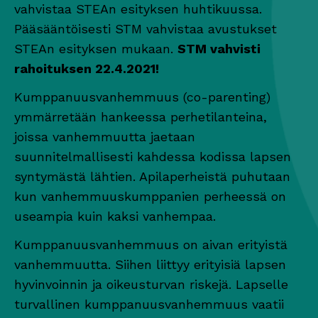
vahvistaa STEAn esityksen huhtikuussa.
Pääsääntöisesti STM vahvistaa avustukset
STEAn esityksen mukaan.
STM vahvisti
rahoituksen 22.4.2021!
Kumppanuusvanhemmuus (co-parenting)
ymmärretään hankeessa perhetilanteina,
joissa vanhemmuutta jaetaan
suunnitelmallisesti kahdessa kodissa lapsen
syntymästä lähtien. Apilaperheistä puhutaan
kun vanhemmuuskumppanien perheessä on
useampia kuin kaksi vanhempaa.
Kumppanuusvanhemmuus on aivan erityistä
vanhemmuutta. Siihen liittyy erityisiä lapsen
hyvinvoinnin ja oikeusturvan riskejä. Lapselle
turvallinen kumppanuusvanhemmuus vaatii