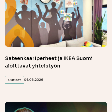
Sateenkaariperheet ja IKEA Suomi
aloittavat yhteistyön
Lue lisää
04.06.2026
Uutiset