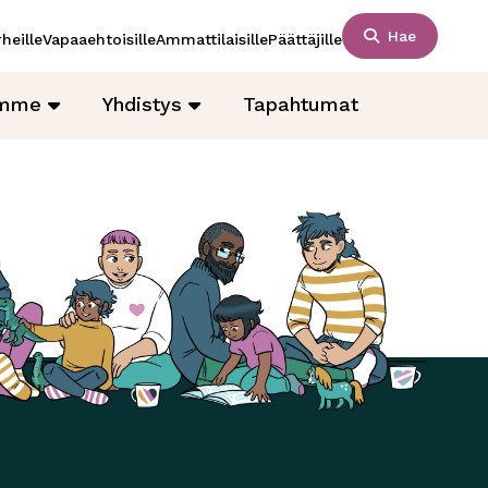
Hae
heille
Vapaaehtoisille
Ammattilaisille
Päättäjille
amme
Yhdistys
Tapahtumat