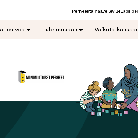
Perheestä haaveileville
Lapsiper
ja neuvoa
Tule mukaan
Vaikuta kanss
Monimuotoiset perheet
Avautuu uuteen ikkunaan
ikkunaan