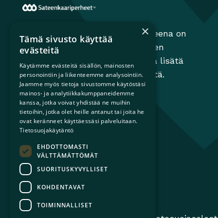
Sateenkaariperheet
×
Sateenkaariperheet ry:n tavoitteena on
Tämä sivusto käyttää
edistää perheiden moninaisuuden
evästeitä
huomioimista yhteiskunnassa ja lisätä
Käytämme evästeitä sisällön, mainosten
tietoisuutta sateenkaariperheistä.
personointiin ja liikenteemme analysointiin.
Jaamme myös tietoja sivustomme käytöstäsi
mainos- ja analytiikkakumppaneidemme
kanssa, jotka voivat yhdistää ne muihin
tietoihin, jotka olet heille antanut tai joita he
ovat keränneet käyttäessäsi palveluitaan.
Tietosuojakäytäntö
EHDOTTOMASTI
VÄLTTÄMÄTTÖMÄT
SUORITUSKYVYLLISET
KOHDENTAVAT
TOIMINNALLISET