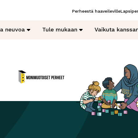
Perheestä haaveileville
Lapsiper
ja neuvoa
Tule mukaan
Vaikuta kanss
Monimuotoiset perheet
Avautuu uuteen ikkunaan
ikkunaan