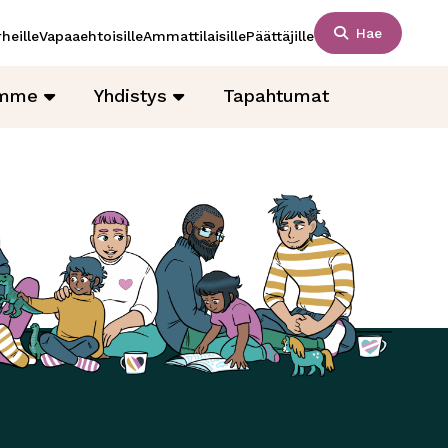
Hae
heille
Vapaaehtoisille
Ammattilaisille
Päättäjille
amme
Yhdistys
Tapahtumat