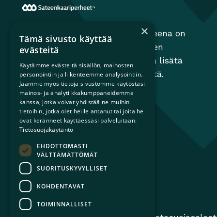
Sateenkaariperheet
×
Sateenkaariperheet ry:n tavoitteena on
Tämä sivusto käyttää
edistää perheiden moninaisuuden
evästeitä
huomioimista yhteiskunnassa ja lisätä
Käytämme evästeitä sisällön, mainosten
tietoisuutta sateenkaariperheistä.
personointiin ja liikenteemme analysointiin.
Jaamme myös tietoja sivustomme käytöstäsi
mainos- ja analytiikkakumppaneidemme
kanssa, jotka voivat yhdistää ne muihin
tietoihin, jotka olet heille antanut tai joita he
ovat keränneet käyttäessäsi palveluitaan.
Tietosuojakäytäntö
EHDOTTOMASTI
VÄLTTÄMÄTTÖMÄT
SUORITUSKYVYLLISET
KOHDENTAVAT
TOIMINNALLISET