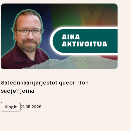
Sateenkaarijärjestöt queer-ilon
suojelijoina
Lue lisää
21.05.2026
Blogit