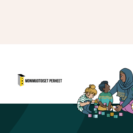
Monimuotoiset perheet
Avautuu uuteen ikkunaan
ikkunaan