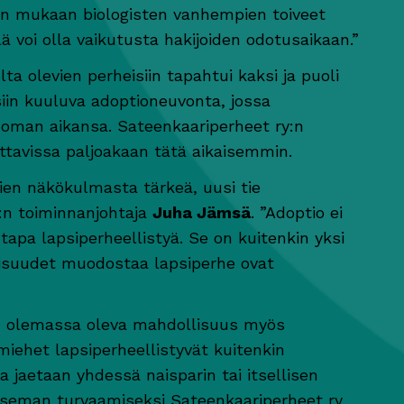
n mukaan biologisten vanhempien toiveet
llä voi olla vaikutusta hakijoiden odotusaikaan.”
olevien perheisiin tapahtui kaksi ja puoli
siin kuuluva adoptioneuvonta, jossa
e oman aikansa. Sateenkaariperheet ry:n
ttavissa paljoakaan tätä aikaisemmin.
ien näkökulmasta tärkeä, uusi tie
:n toiminnanjohtaja
Juha Jämsä
. ”Adoptio ei
tapa lapsiperheellistyä. Se on kuitenkin yksi
lisuudet muodostaa lapsiperhe ovat
on olemassa oleva mahdollisuus myös
 miehet lapsiperheellistyvät kuitenkin
 jaetaan yhdessä naisparin tai itsellisen
 aseman turvaamiseksi Sateenkaariperheet ry