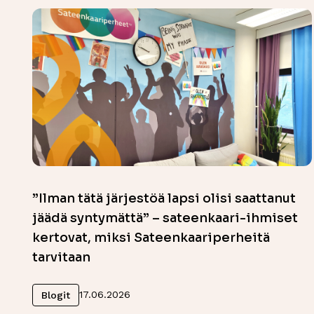
”Ilman tätä järjestöä lapsi olisi saattanut
jäädä syntymättä” – sateenkaari-ihmiset
kertovat, miksi Sateenkaariperheitä
tarvitaan
Lue lisää
17.06.2026
Blogit