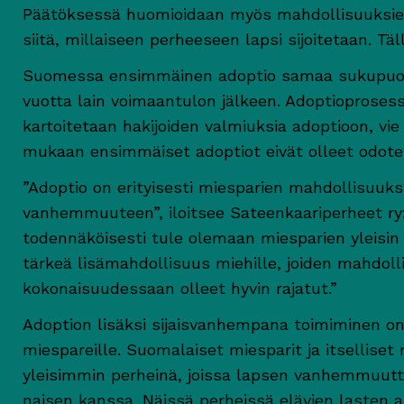
Päätöksessä huomioidaan myös mahdollisuuksie
siitä, millaiseen perheeseen lapsi sijoitetaan. Tä
Suomessa ensimmäinen adoptio samaa sukupuolta 
vuotta lain voimaantulon jälkeen. Adoptioproses
kartoitetaan hakijoiden valmiuksia adoptioon, vi
mukaan ensimmäiset adoptiot eivät olleet odote
”Adoptio on erityisesti miesparien mahdollisuuks
vanhemmuuteen”, iloitsee Sateenkaariperheet ry
todennäköisesti tule olemaan miesparien yleisin 
tärkeä lisämahdollisuus miehille, joiden mahdol
kokonaisuudessaan olleet hyvin rajatut.”
Adoption lisäksi sijaisvanhempana toimiminen 
miespareille. Suomalaiset miesparit ja itselliset
yleisimmin perheinä, joissa lapsen vanhemmuutta
naisen kanssa. Näissä perheissä elävien lasten