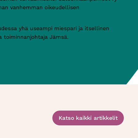
mman vanhemman oikeudellisen
essa yhä useampi miespari ja itsellinen
aa toiminnanjohtaja Jämsä.
Katso kaikki artikkelit