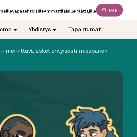
Hae
heille
Vapaaehtoisille
Ammattilaisille
Päättäjille
amme
Yhdistys
Tapahtumat
 merkittävä askel erityisesti miesparien