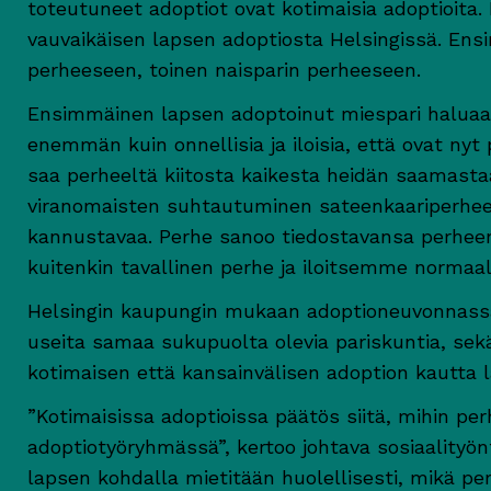
toteutuneet adoptiot ovat kotimaisia adoptioit
vauvaikäisen lapsen adoptiosta Helsingissä. Ens
perheeseen, toinen naisparin perheeseen.
Ensimmäinen lapsen adoptoinut miespari haluaa
enemmän kuin onnellisia ja iloisia, että ovat ny
saa perheeltä kiitosta kaikesta heidän saamas
viranomaisten suhtautuminen sateenkaariperheen 
kannustavaa. Perhe sanoo tiedostavansa perhee
kuitenkin tavallinen perhe ja iloitsemme normaa
Helsingin kaupungin mukaan adoptioneuvonnass
useita samaa sukupuolta olevia pariskuntia, sek
kotimaisen että kansainvälisen adoption kautta la
”Kotimaisissa adoptioissa päätös siitä, mihin per
adoptiotyöryhmässä”, kertoo johtava sosiaalityön
lapsen kohdalla mietitään huolellisesti, mikä pe