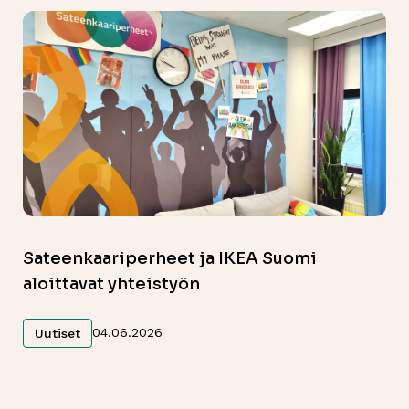
Sateenkaariperheet ja IKEA Suomi
aloittavat yhteistyön
Lue lisää
04.06.2026
Uutiset