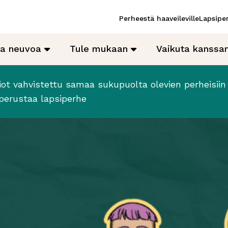
Perheestä haaveileville
Lapsiper
ja neuvoa
Tule mukaan
Vaikuta kanss
t vahvistettu samaa sukupuolta olevien perheisiin –
perustaa lapsiperhe