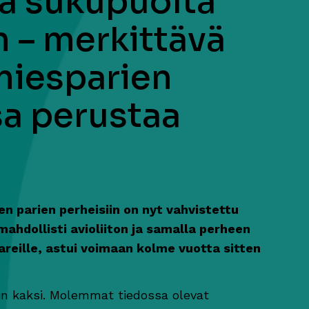
a sukupuolta
n – merkittävä
 miesparien
a perustaa
 parien perheisiin on nyt vahvistettu
 mahdollisti avioliiton ja samalla perheen
areille, astui voimaan kolme vuotta sitten
in kaksi. Molemmat tiedossa olevat