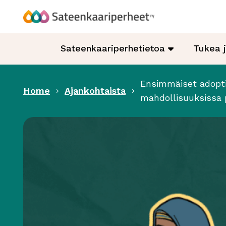
Hyppää
sisältöön
Sateenkaariperheet
Sateenkaariperhetietoa
Tukea 
Ensimmäiset adoptio
Home
Ajankohtaista
mahdollisuuksissa 