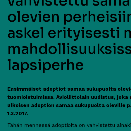
vahvistettu sama
olevien perheisii
askel erityisesti
mahdollisuuksiss
lapsiperhe
Ensimmäiset adoptiot samaa sukupuolta olevien
tuomioistuimissa. Avioliittolain uudistus, joka
ulkoisen adoption samaa sukupuolta oleville p
1.3.2017.
Tähän mennessä adoptioita on vahvistettu ainak