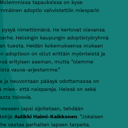
a. Molemmissa tapauksissa on kyse
immäinen adoptio vahvistettiin miesparin
 pysyä nimettömänä. He kertovat olevansa
t perhe. Helsingin kaupungin adoptiotyöryhmä
taan tuesta. Heidän kokemuksensa mukaan
adoptioon on ollut erittäin myönteistä ja
nsä erityisen aseman, mutta ”olemme
lista vauva-arjestamme.”
a ja neuvontaan pääsyä odottamassa on
ä mies- että naispareja. Heissä on sekä
sta toivovia.
heeseen lapsi sijoitetaan, tehdään
tekijä
Aulikki Haimi-Kaikkonen
. ”Jokaisen
rhe vastaa parhaiten lapsen tarpeita.